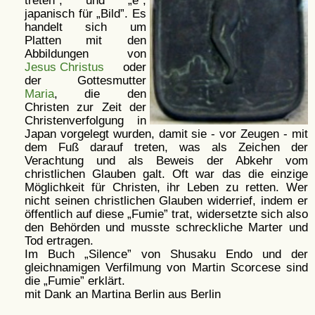
treten
, und
e
,
japanisch für
Bild
. Es
handelt sich um
Platten mit den
Abbildungen von
Jesus Christus
oder
der Gottesmutter
Maria
, die den
Christen zur Zeit der
Christenverfolgung in
Japan vorgelegt wurden, damit sie - vor Zeugen - mit
dem Fuß darauf treten, was als Zeichen der
Verachtung und als Beweis der Abkehr vom
christlichen Glauben galt. Oft war das die einzige
Möglichkeit für Christen, ihr Leben zu retten. Wer
nicht seinen christlichen Glauben widerrief, indem er
öffentlich auf diese
Fumie
trat, widersetzte sich also
den Behörden und musste schreckliche Marter und
Tod ertragen.
Im Buch
Silence
von Shusaku Endo und der
gleichnamigen Verfilmung von Martin Scorcese sind
die
Fumie
erklärt.
mit Dank an Martina Berlin aus Berlin