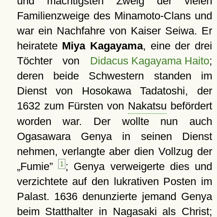
und mächtigsten Zweig der vielen
Familienzweige des Minamoto-Clans und
war ein Nachfahre von Kaiser Seiwa. Er
heiratete
Miya Kagayama
, eine der drei
Töchter von
Didacus Kagayama Haito
;
deren beide Schwestern standen im
Dienst von Hosokawa Tadatoshi, der
1632 zum Fürsten von
Nakatsu
befördert
worden war. Der wollte nun auch
Ogasawara Genya in seinen Dienst
nehmen, verlangte aber dien Vollzug der
Fumie
1
; Genya verweigerte dies und
verzichtete auf den lukrativen Posten im
Palast. 1636 denunzierte jemand Genya
beim Statthalter in
Nagasaki
als Christ;