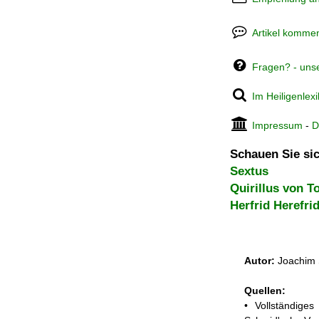
Artikel kommen
Fragen? - uns
Im Heiligenlex
Impressum
-
D
Schauen Sie sic
Sextus
Quirillus von T
Herfrid Herefri
Autor:
Joachim 
Quellen:
• Vollständige