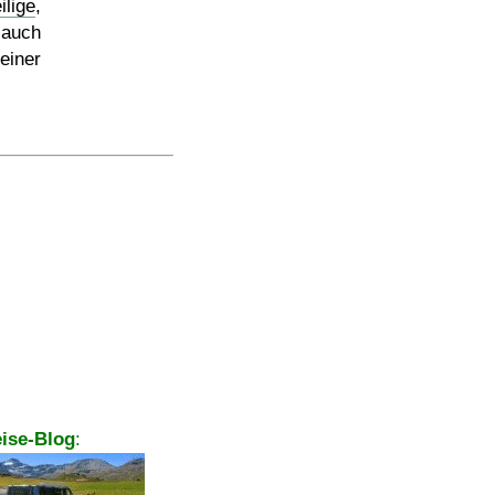
lige
,
auch
iner
ise-Blog
: