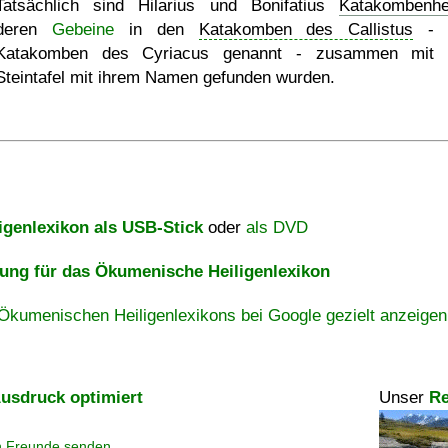
Tatsächlich sind Hilarius und Bonifatius
Katakombenhei
deren
Gebeine
in den
Katakomben des Callistus
- 
Katakomben des Cyriacus genannt - zusammen mit e
Steintafel mit ihrem Namen gefunden wurden.
igenlexikon als USB-Stick
oder
als DVD
ng für das Ökumenische Heiligenlexikon
Ökumenischen Heiligenlexikons bei Google gezielt anzeigen
usdruck optimiert
Unser
Re
n Freunde senden