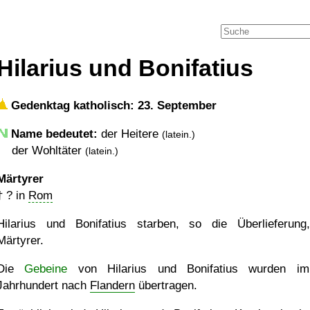
Hilarius und Bonifatius
Gedenktag katholisch: 23. September
Name bedeutet:
der Heitere
(latein.)
der Wohltäter
(latein.)
Märtyrer
†
?
in
Rom
Hilarius und Bonifatius starben, so die Überlieferung
Märtyrer.
Die
Gebeine
von Hilarius und Bonifatius wurden im
Jahrhundert nach
Flandern
übertragen.