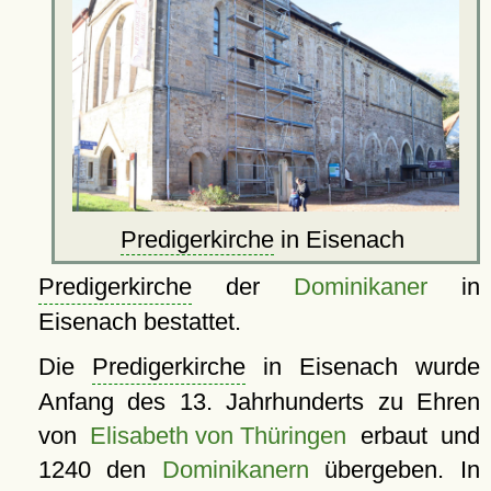
Predigerkirche
in Eisenach
Predigerkirche
der
Dominikaner
in
Eisenach bestattet.
Die
Predigerkirche
in Eisenach wurde
Anfang des 13. Jahrhunderts zu Ehren
von
Elisabeth von Thüringen
erbaut und
1240 den
Dominikanern
übergeben. In