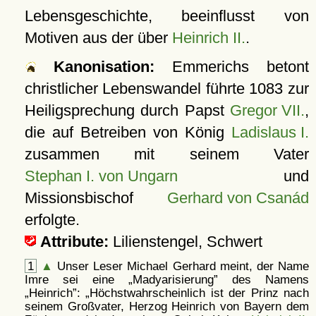
Lebensgeschichte, beeinflusst von
Motiven aus der über
Heinrich II.
.
Kanonisation:
Emmerichs betont
christlicher Lebenswandel führte
1083
zur
Heiligsprechung durch Papst
Gregor VII.
,
die auf Betreiben von König
Ladislaus I.
zusammen mit seinem Vater
Stephan I. von Ungarn
und
Missionsbischof
Gerhard von Csanád
erfolgte.
Attribute:
Lilienstengel, Schwert
1
▲
Unser Leser Michael Gerhard meint, der Name
Imre sei eine
Madyarisierung
des Namens
Heinrich
:
Höchstwahrscheinlich ist der Prinz nach
seinem Großvater, Herzog Heinrich von Bayern dem