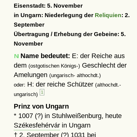
Eisenstadt: 5. November
in Ungarn: Niederlegung der
Reliquien
: 2.
September
Übertragung / Erhebung der Gebeine: 5.
November
Name bedeutet:
E: der Reiche aus
dem
Geschlecht der
(ostgotischen Königs-)
Amelungen
(ungarisch- althochdt.)
H: der reiche Schützer
oder:
(althochdt.-
1
ungarisch)
Prinz von Ungarn
*
1007 (?)
in Stuhlweißenburg, heute
Székesfehérvár
in Ungarn
†
2. September (?) 1031
bei