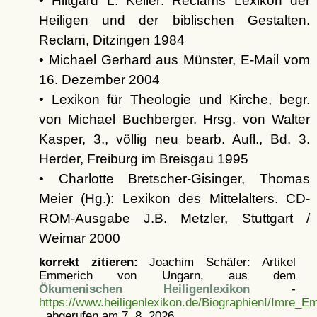
• Hiltgard L. Keller: Reclams Lexikon der
Heiligen und der biblischen Gestalten.
Reclam, Ditzingen 1984
• Michael Gerhard aus Münster, E-Mail vom
16. Dezember 2004
• Lexikon für Theologie und Kirche, begr.
von Michael Buchberger. Hrsg. von Walter
Kasper, 3., völlig neu bearb. Aufl., Bd. 3.
Herder, Freiburg im Breisgau 1995
• Charlotte Bretscher-Gisinger, Thomas
Meier (Hg.): Lexikon des Mittelalters. CD-
ROM-Ausgabe J.B. Metzler, Stuttgart /
Weimar 2000
korrekt zitieren:
Joachim Schäfer: Artikel
Emmerich von Ungarn, aus dem
Ökumenischen Heiligenlexikon
-
https://www.heiligenlexikon.de/BiographienI/Imre
, abgerufen am 7. 8. 2026