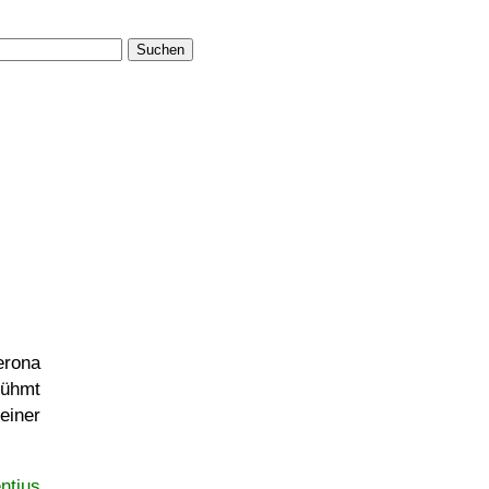
Suchen
erona
rühmt
einer
ntius