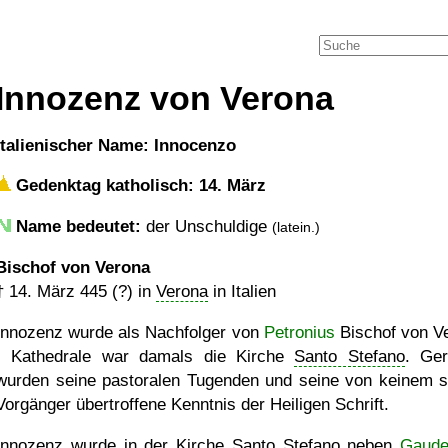
Innozenz von Verona
italienischer Name: Innocenzo
Gedenktag katholisch: 14. März
Name bedeutet:
der Unschuldige
(latein.)
Bischof von Verona
†
14. März 445 (?)
in
Verona
in Italien
Innozenz wurde als Nachfolger von
Petronius
Bischof von V
- Kathedrale war damals die Kirche
Santo Stefano
. Ge
wurden seine pastoralen Tugenden und seine von keinem s
Vorgänger übertroffene Kenntnis der Heiligen Schrift.
Innozenz wurde in der Kirche
Santo Stefano
neben
Gaude