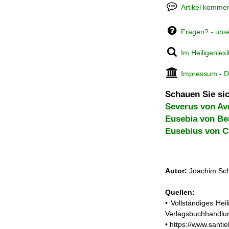
Artikel kommen
Fragen? - uns
Im Heiligenlex
Impressum
-
D
Schauen Sie sic
Severus von Av
Eusebia von B
Eusebius von 
Autor:
Joachim Sch
Quellen:
• Vollständiges He
Verlagsbuchhandlun
• https://www.santi