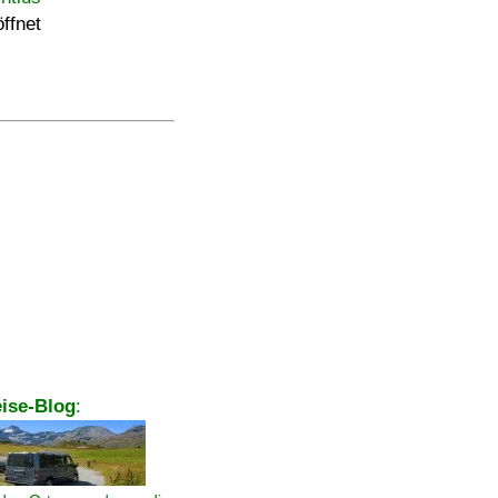
ffnet
ise-Blog
: