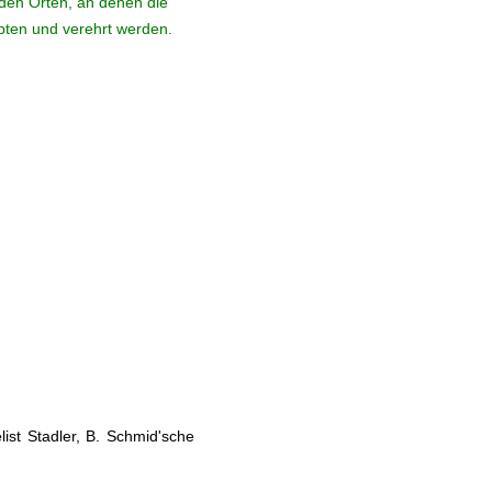
den Orten, an denen die
ebten und verehrt werden.
ist Stadler, B. Schmid'sche