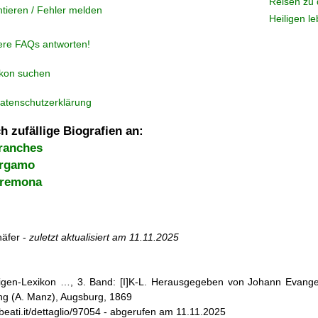
Reisen zu 
tieren / Fehler melden
Heiligen l
ere FAQs antworten!
ikon suchen
atenschutzerklärung
h zufällige Biografien an:
ranches
ergamo
Cremona
äfer -
zuletzt aktualisiert am
11.11.2025
iligen-Lexikon …, 3. Band: [I]K-L. Herausgegeben von Johann Evangel
g (A. Manz), Augsburg, 1869
ebeati.it/dettaglio/97054 - abgerufen am 11.11.2025