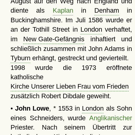
August auf den Weg nach England und
diente als
Kaplan
in
Denham
in
Buckinghamshire. Im Juli 1586 wurde er
an der Tothill Street in
London
verhaftet,
im
New Gate-Gefängnis
inhaftiert und
schließlich zusammen mit John Adams in
Tyburn
erhängt, gestreckt und gevierteilt.
1998 wurde die 1973 eröffnete
katholische
Kirche Unserer Lieben Frau vom Frieden
zusätzlich Robert Dibdale geweiht.
•
John Lowe
, * 1553 in
London
als Sohn
eines Schneiders, wurde
Anglikanischer
Priester. Nach seinem Übertritt zur