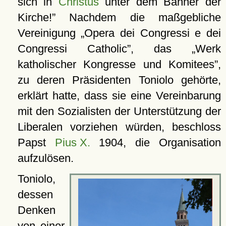
sich in
Christus
unter dem Banner der
Kirche!
Nachdem die maßgebliche
Vereinigung
Opera dei Congressi e dei
Congressi Catholic
, das
Werk
katholischer Kongresse und Komitees
,
zu deren Präsidenten Toniolo gehörte,
erklärt hatte, dass sie eine Vereinbarung
mit den Sozialisten der Unterstützung der
Liberalen vorziehen würden, beschloss
Papst
Pius X.
1904, die Organisation
aufzulösen.
Toniolo,
dessen
Denken
von einer