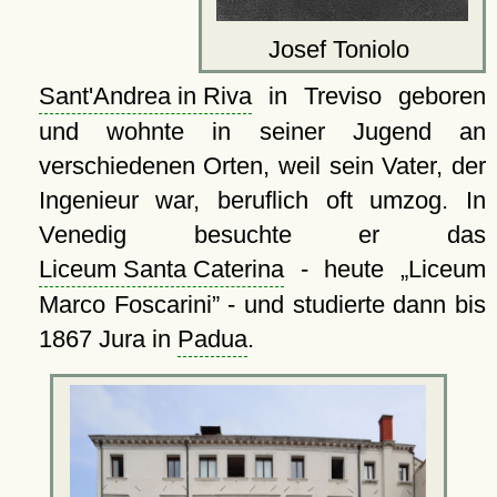
Josef Toniolo
Sant'Andrea in Riva
in Treviso geboren
und wohnte in seiner Jugend an
verschiedenen Orten, weil sein Vater, der
Ingenieur war, beruflich oft umzog. In
Venedig besuchte er das
Liceum Santa Caterina
- heute
Liceum
Marco Foscarini
- und studierte dann bis
1867 Jura in
Padua
.