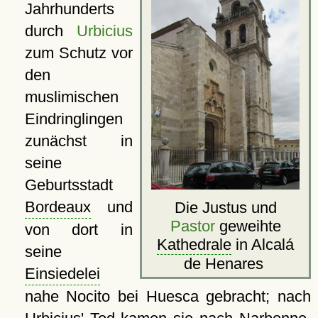
Jahrhunderts
durch
Urbicius
zum Schutz vor
den
muslimischen
Eindringlingen
zunächst in
seine
Geburtsstadt
Bordeaux
und
Die Justus und
Pastor
geweihte
von dort in
Kathedrale
in Alcalá
seine
de Henares
Einsiedelei
nahe Nocito bei Huesca gebracht; nach