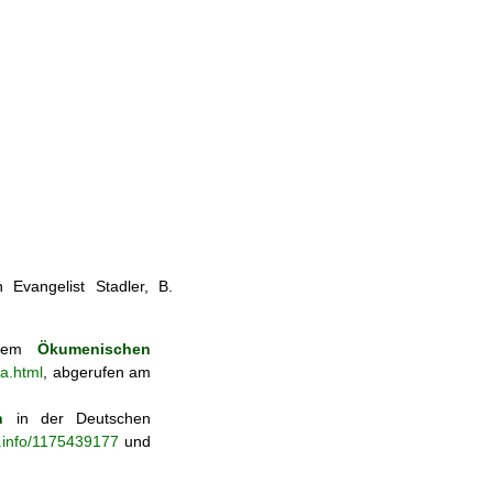
 Evangelist Stadler, B.
 dem
Ökumenischen
a.html
, abgerufen am
n
in der Deutschen
b.info/1175439177
und