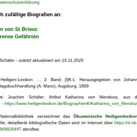
atenschutzerklärung
h zufällige Biografien an:
n von St Brieuc
rense Gefährten
Schäfer -
zuletzt aktualisiert am
15.11.2025
s Heiligen-Lexikon …, 3. Band: [I]K-L. Herausgegeben von Johann
lagsbuchhandlung (A. Manz), Augsburg, 1869
n:
Joachim Schäfer: Artikel
Katharina von Mendoza, aus
n
-
https://www.heiligenlexikon.de/BiographienK/Katharina_von_Mendoz
ationalbibliothek verzeichnet das
Ökumenische Heiligenlexiko
fie; detaillierte bibliografische Daten sind im Internet über
https://d-n
o/969828497
abrufbar.