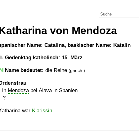
Katharina von Mendoza
spanischer Name: Catalina, baskischer Name: Katalin
Gedenktag katholisch: 15. März
Name bedeutet:
die Reine
(griech.)
Ordensfrau
* in
Mendoza
bei Álava in Spanien
†
?
Katharina war
Klarissin
.