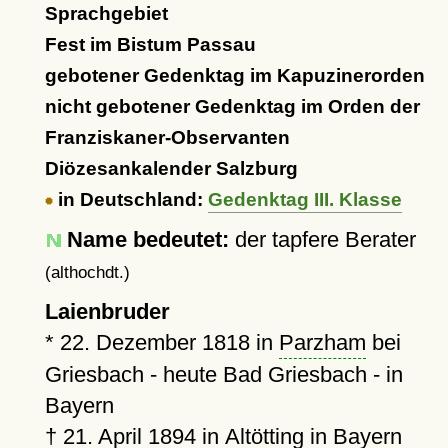
Sprachgebiet
Fest im Bistum Passau
gebotener Gedenktag im Kapuzinerorden
nicht gebotener Gedenktag im Orden der
Franziskaner-Observanten
Diözesankalender Salzburg
in Deutschland:
Gedenktag III. Klasse
Name bedeutet:
der tapfere Berater
(althochdt.)
Laienbruder
*
22. Dezember 1818
in
Parzham
bei
Griesbach - heute Bad Griesbach - in
Bayern
†
21. April 1894
in
Altötting
in Bayern