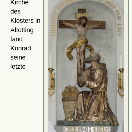
Kirche
des
Klosters
in
Altötting
fand
Konrad
seine
letzte