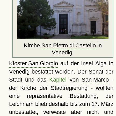
Kirche
San Pietro di Castello
in
Venedig
Kloster San Giorgio
auf der Insel Alga in
Venedig bestattet werden. Der Senat der
Stadt und das
Kapitel
von
San Marco
-
der Kirche der Stadtregierung - wollten
eine repräsentative Bestattung, der
Leichnam blieb deshalb bis zum 17. März
unbestattet, verweste aber nicht und