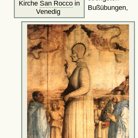
Kirche
San Rocco
in
Bußübungen,
Venedig