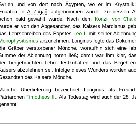
Syrien und von dort nach Ägypten, wo er im Krystallkl
Enaaton in
Al-Zuǧāǧ
aufgenommen wurde, zu dessen Ab
schon bald gewählt wurde. Nach dem
Konzil von Chal
wurde er von den Abgesandten des Kaisers Marcianus geb
das Lehrschreiben des Papstes
Leo I.
mit seiner Ablehnun
Monophysitismus
anzunehmen. Longinus legte das Dokumen
die Gräber verstorbener Mönche, woraufhin sich eine leb
Stimme der Ablehnung hören ließ; damit war ihm klar, da
der hergebrachten Lehre festzuhalten und das Begehre
Kaisers abzulehnen sei. Infolge dieses Wunders wurden auc
Gesandten des Kaisers Mönche.
Manche Überlieferung bezeichnet Longinus als Freun
Patriarchen
Timotheos II.
. Als Todestag wird auch der 28. J
genannt.