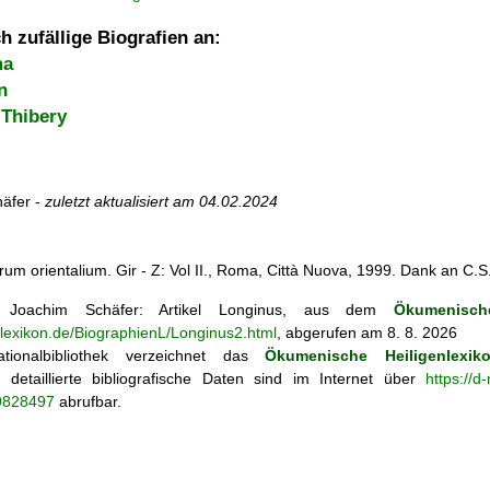
h zufällige Biografien an:
ma
n
 Thibery
äfer -
zuletzt aktualisiert am
04.02.2024
rum orientalium. Gir - Z: Vol II., Roma, Città Nuova, 1999. Dank an C.S.
Joachim Schäfer: Artikel
Longinus, aus dem
Ökumenisch
nlexikon.de/BiographienL/Longinus2.html
, abgerufen am 8. 8. 2026
tionalbibliothek verzeichnet das
Ökumenische Heiligenlexik
ie; detaillierte bibliografische Daten sind im Internet über
https://d
69828497
abrufbar.