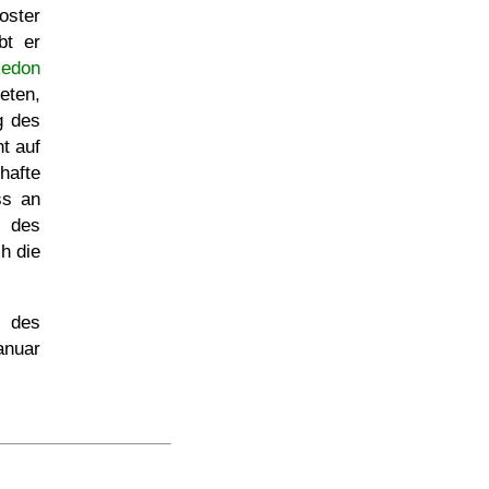
oster
t er
kedon
eten,
g des
t auf
hafte
ss an
n des
h die
d des
anuar