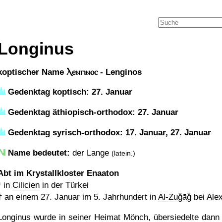
Longinus
koptischer Name Ⲗⲉⲛⲅⲓⲛⲟⲥ - Lenginos
Gedenktag koptisch: 27. Januar
Gedenktag äthiopisch-orthodox: 27. Januar
Gedenktag syrisch-orthodox: 17. Januar, 27. Januar
Name bedeutet:
der Lange
(latein.)
Abt im Krystallkloster Enaaton
* in
Cilicien
in der Türkei
†
an einem 27. Januar im 5. Jahrhundert in
Al-Zuǧāǧ
bei Ale
Longinus wurde in seiner Heimat Mönch, übersiedelte dann