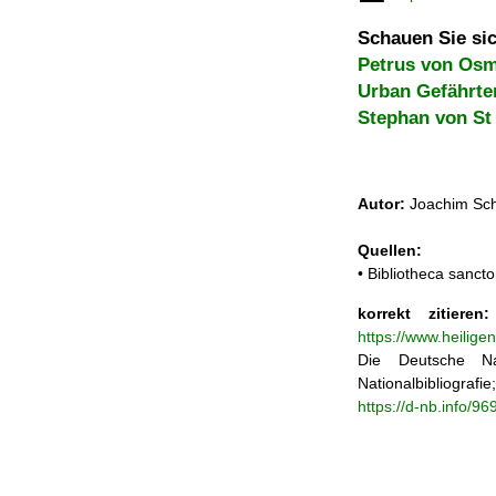
Schauen Sie sic
Petrus von Os
Urban Gefährte
Stephan von St
Autor:
Joachim Sch
Quellen:
• Bibliotheca sancto
korrekt zitieren:
https://www.heilige
Die Deutsche Na
Nationalbibliograf
https://d-nb.info/9