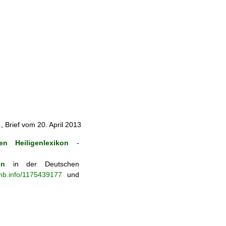
, Brief vom 20. April 2013
en Heiligenlexikon
-
on
in der Deutschen
-nb.info/1175439177
und