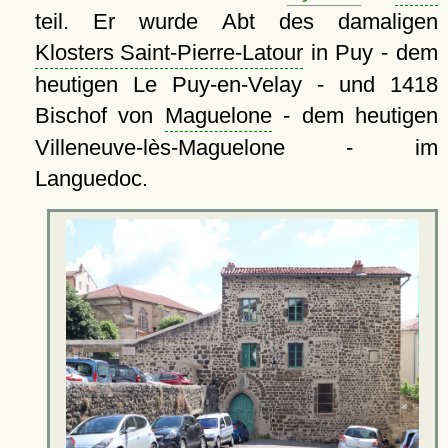
teil. Er wurde Abt des damaligen
Klosters Saint-Pierre-Latour
in Puy - dem
heutigen Le Puy-en-Velay - und 1418
Bischof von
Maguelone
- dem heutigen
Villeneuve-lès-Maguelone - im
Languedoc.