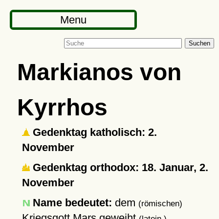
Menu
Suchen
Markianos von
Kyrrhos
Gedenktag katholisch: 2.
November
Gedenktag orthodox: 18. Januar, 2.
November
Name bedeutet:
dem
(römischen)
Kriegsgott Mars geweiht
(latein.)