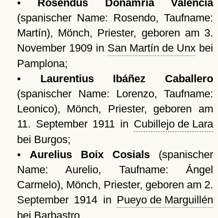
•
Rosendus Donamría Valencia
(spanischer Name: Rosendo, Taufname:
Martín), Mönch, Priester, geboren am 3.
November 1909 in
San Martín de Unx
bei
Pamplona;
•
Laurentius Ibáñez Caballero
(spanischer Name: Lorenzo, Taufname:
Leonico), Mönch, Priester, geboren am
11. September 1911 in
Cubillejo de Lara
bei Burgos;
•
Aurelius Boix Cosials
(spanischer
Name: Aurelio, Taufname: Ángel
Carmelo), Mönch, Priester, geboren am 2.
September 1914 in
Pueyo de Marguillén
bei Barbastro.