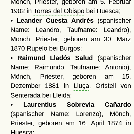
Mönch, Priester, geboren am 5. Februar
1902 in
Torres del Obispo
bei Huesca;
•
Leander Cuesta Andrés
(spanischer
Name: Leandro, Taufname: Leandro),
Mönch, Priester, geboren am 30. März
1870
Rupelo
bei Burgos;
•
Raimund Lladós Salud
(spanischer
Name: Raimundo, Taufname: Antonio),
Mönch, Priester, geboren am 15.
Dezember 1881 in
Lluça
, Ortsteil von
Senterada bei Lleida;
•
Laurentius Sobrevia Cañardo
(spanischer Name: Lorenzo), Mönch,
Priester, geboren am 16. April 1874 in
Huesca
;