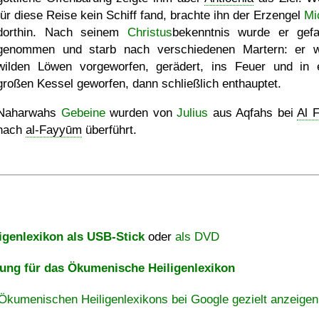
für diese Reise kein Schiff fand, brachte ihn der Erzengel
Mi
dorthin. Nach seinem
Christus
bekenntnis wurde er gef
genommen und starb nach verschiedenen Martern: er 
wilden Löwen vorgeworfen, gerädert, ins Feuer und in 
großen Kessel geworfen, dann schließlich enthauptet.
Naharwahs
Gebeine
wurden von
Julius
aus Aqfahs bei
Al 
nach
al-Fayyūm
überführt.
igenlexikon als USB-Stick
oder
als DVD
ng für das Ökumenische Heiligenlexikon
Ökumenischen Heiligenlexikons bei Google gezielt anzeigen