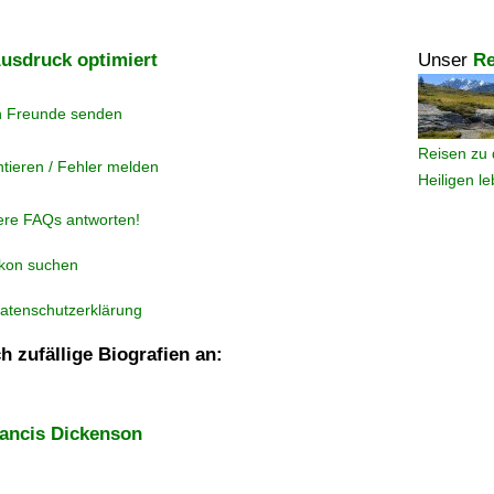
usdruck optimiert
Unser
Re
n Freunde senden
Reisen zu 
tieren / Fehler melden
Heiligen l
ere FAQs antworten!
ikon suchen
atenschutzerklärung
h zufällige Biografien an:
rancis Dickenson