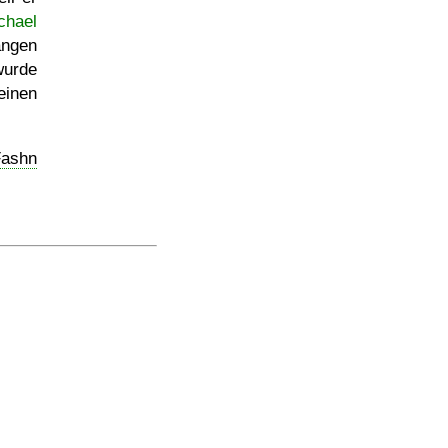
chael
angen
wurde
einen
Fashn