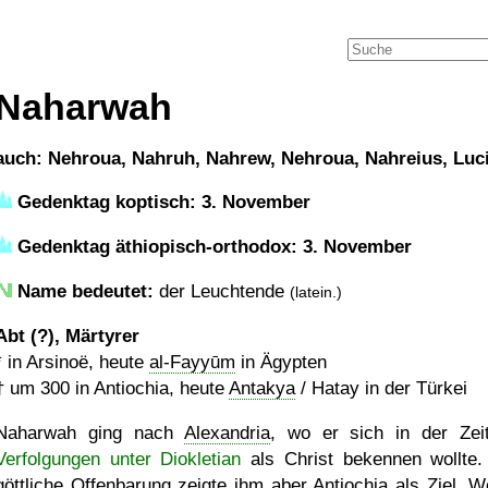
Naharwah
auch: Nehroua, Nahruh, Nahrew, Nehroua, Nahreius, Luc
Gedenktag koptisch: 3. November
Gedenktag äthiopisch-orthodox: 3. November
Name bedeutet:
der Leuchtende
(latein.)
Abt (?), Märtyrer
* in Arsinoë, heute
al-Fayyūm
in Ägypten
†
um 300
in Antiochia, heute
Antakya
/ Hatay in der Türkei
Naharwah ging nach
Alexandria
, wo er sich in der Zei
Verfolgungen unter Diokletian
als Christ bekennen wollte.
göttliche Offenbarung zeigte ihm aber
Antiochia
als Ziel. We