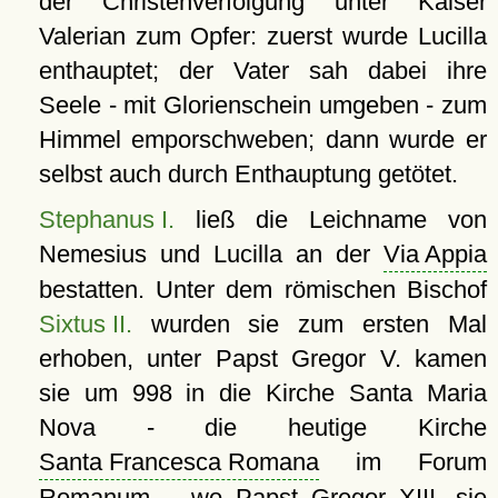
der Christenverfolgung unter Kaiser
Valerian zum Opfer: zuerst wurde Lucilla
enthauptet; der Vater sah dabei ihre
Seele - mit Glorienschein umgeben - zum
Himmel emporschweben; dann wurde er
selbst auch durch Enthauptung getötet.
Stephanus I.
ließ die Leichname von
Nemesius und Lucilla an der
Via Appia
bestatten. Unter dem römischen Bischof
Sixtus II.
wurden sie zum ersten Mal
erhoben, unter Papst Gregor V. kamen
sie um 998 in die Kirche Santa Maria
Nova - die heutige Kirche
Santa Francesca Romana
im Forum
Romanum -, wo Papst Gregor XIII. sie