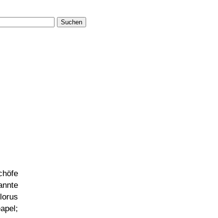
Suchen
chöfe
annte
lorus
apel;