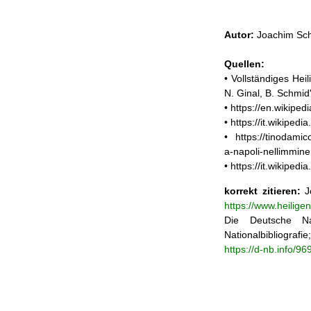
Autor:
Joachim Sch
Quellen:
• Vollständiges He
N. Ginal, B. Schmi
• https://en.wikipe
• https://it.wikipe
• https://tinodamic
a-napoli-nellimmin
• https://it.wikip
korrekt zitieren:
Jo
https://www.heilig
Die Deutsche Na
Nationalbibliograf
https://d-nb.info/9