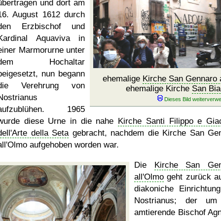
übertragen und dort am
16. August 1612 durch
den Erzbischof und
Kardinal Aquaviva in
einer Marmorurne unter
dem Hochaltar
beigesetzt, nun begann
ehemalige
Kirche San Gennaro 
die Verehrung von
ehemalige Kirche
San Bia
Nostrianus
aufzublühen. 1965
wurde diese Urne in die nahe
Kirche Santi Filippo e Gi
dell'Arte della Seta
gebracht, nachdem die Kirche San Ge
all'Olmo aufgehoben worden war.
Die
Kirche San Gen
all'Olmo
geht zurück au
diakoniche Einrichtun
Nostrianus; der um
amtierende Bischof Agn