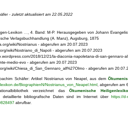
äfer -
zuletzt aktualisiert am
22.05.2022
iligen-Lexikon …, 4. Band: M-P. Herausgegeben von Johann Evangelist 
d'sche Verlagsbuchhandlung (A. Manz), Augsburg, 1875
dia.org/wiki/Nostrianus - abgerufen am 20.07.2023
dia.org/wiki/Nostriano_di_Napoli - abgerufen am 20.07.2023
o.wordpress.com/2018/12/21/la-diaconia-napoletana-di-san-gennaro-allo
ente-medio-evo - abgerufen am 20.07.2023
edia.org/wiki/Chiesa_di_San_Gennaro_all%27Olmo - abgerufen am 20.07.
achim Schäfer: Artikel
Nostrianus von Neapel, aus dem
Ökumenisc
enlexikon.de/BiographienN/Nostrianus_von_Neapel.html
, abgerufen am 6
tionalbibliothek verzeichnet das
Ökumenische Heiligenlexik
ie; detaillierte bibliografische Daten sind im Internet über
https://d
69828497
abrufbar.