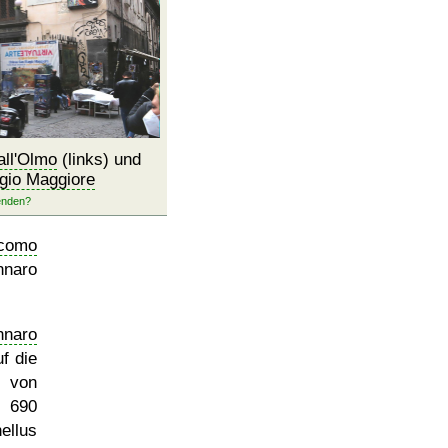
all'Olmo
(links) und
gio Maggiore
acomo
nnaro
naro
f die
g von
 690
ellus