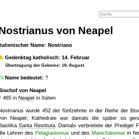
Nostrianus von Neapel
italienischer Name: Nostriano
Gedenktag katholisch: 14. Februar
Übertragung der Gebeine: 16. August
Name bedeutet:
?
Bischof von Neapel
†
465
in
Neapel
in Italien
Nostrianus wurde 452 der fünfzehnte in der Reihe der Bis
von Neapel; Kathedrale war damals die später so gen
Basilika
Santa Restituta
. Damals verbreitete der Prediger F
die Lehren des
Pelagianismus
und des
Manichäismus
in Ne