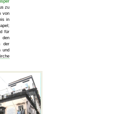
osper
us zu
m von
is in
apel;
d für
r den
n der
s und
irche