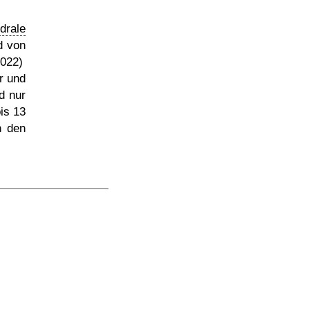
drale
d von
2022)
r und
d nur
is 13
n den