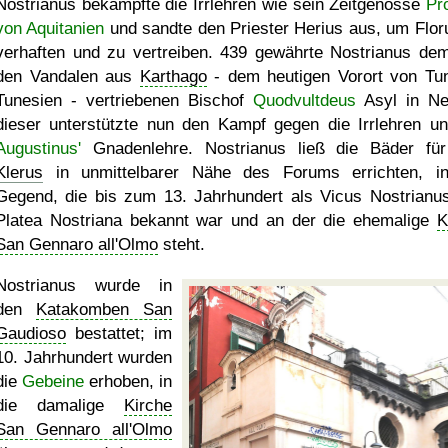
Nostrianus bekämpfte die Irrlehren wie sein Zeitgenosse
Pr
von Aquitanien
und sandte den Priester Herius aus, um Flor
verhaften und zu vertreiben. 439 gewährte Nostrianus de
den Vandalen aus
Karthago
- dem heutigen Vorort von Tun
Tunesien - vertriebenen Bischof
Quodvultdeus
Asyl in Ne
dieser unterstützte nun den Kampf gegen die Irrlehren un
Augustinus'
Gnadenlehre. Nostrianus ließ die Bäder fü
Klerus
in unmittelbarer Nähe des Forums errichten, i
Gegend, die bis zum 13. Jahrhundert als Vicus Nostrianu
Platea Nostriana bekannt war und an der die ehemalige
K
San Gennaro all'Olmo
steht.
Nostrianus wurde in
den
Katakomben San
Gaudioso
bestattet; im
10. Jahrhundert wurden
die
Gebeine
erhoben, in
die damalige
Kirche
San Gennaro all'Olmo