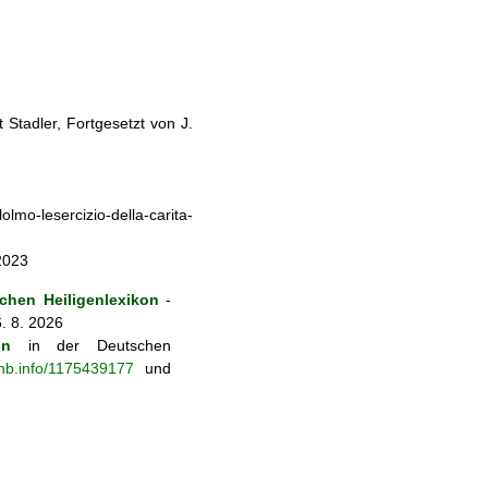
Stadler, Fortgesetzt von J.
lmo-lesercizio-della-carita-
2023
hen Heiligenlexikon
-
. 8. 2026
on
in der Deutschen
-nb.info/1175439177
und