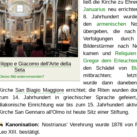
ließ die Kirche zu Ehre
Januarius
neu errichte
8. Jahrhundert wurd
den
armenischen
No
übergeben, die nach
Verfolgungen durch
Bilderstürmer nach N
kamen und
Reliquien
Gregor dem Erleuchte
ilippo e Giacomo dell'Arte della
den Schädel von
Bl
Seta
mitbrachten; letzt
wurde dann daneben
Kirche
San Biagio Maggiore
errichtet; die Riten wurden dor
zum 14. Jahrhundert in griechischer Sprache gefeiert
diakonische Einrichtung war bis zum 15. Jahrhundert aktiv
Kirche San Gennaro all'Olmo ist heute Sitz einer Stiftung.
Kanonisation:
Nostrianus' Verehrung wurde
1878
von P
Leo XIII. bestätigt.