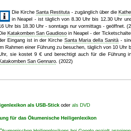
Die Kirche
Santa Restituta
- zugänglich über die
Kathe
in Neapel - ist täglich von 8.30 Uhr bis 12.30 Uhr un
16 Uhr bis 18.30 Uhr - sonntags nur vormittags - geöffnet. (
Die
Katakomben San Gaudioso
in Neapel - der Ticketschalte
der Eingang ist in der Kirche
Santa Maria della Sanità
- sin
im Rahmen einer Führung zu besuchen, täglich von 10 Uhr b
Uhr, sie kostet 9 € und berechtigt auch für die Führung i
Katakomben San Gennaro
. (2022)
igenlexikon als USB-Stick
oder
als DVD
ng für das Ökumenische Heiligenlexikon
Ökumenischen Heiligenlexikons bei Google gezielt anzeigen