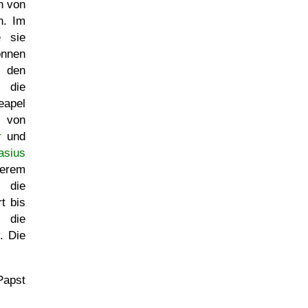
n von
n. Im
e sie
nnen
 den
 die
eapel
von
r
und
asius
erem
 die
t bis
, die
. Die
apst