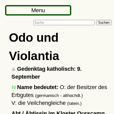
Menu
Suchen
Odo und
Violantia
Gedenktag katholisch: 9.
September
Name bedeutet:
O: der Besitzer des
Erbgutes
(germanisch - althochdt.)
V: die Veilchengleiche
(latein.)
Abt / Äbtissin im Kloster Ourscamp