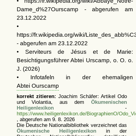
• https://fr.wikipedia.org/wiki/Abbaye_Notre-
Dame_d%27Ourscamp - abgerufen am
23.12.2022
•
https://fr.wikipedia.org/wiki/Liste_des_a
- abgerufen am 23.12.2022
• Serviteurs de Jésus et de Marie:
Besichtigungsführer Abtei Urscamp, o. O. o.
J. (2026)
• Infotafeln in der ehemaligen
Abtei Ourscamp
korrekt zitieren:
Joachim Schäfer: Artikel
Odo
und Violantia, aus dem
Ökumenischen
Heiligenlexikon
-
https://www.heiligenlexikon.de/BiographienO/Odo_Vio
, abgerufen am 9. 8. 2026
Die Deutsche Nationalbibliothek verzeichnet das
Ökumenische Heiligenlexikon
in der