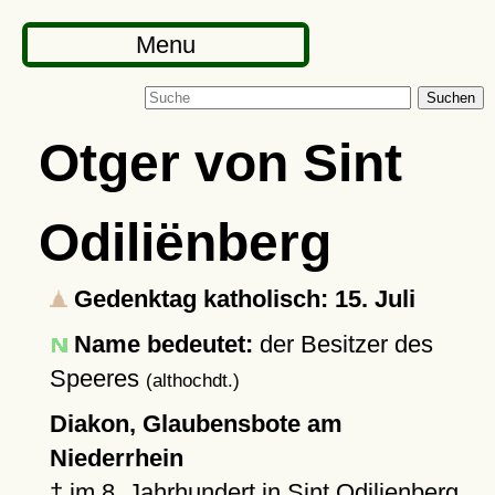
Menu
Suchen
Otger von Sint
Odiliënberg
Gedenktag katholisch: 15. Juli
Name bedeutet:
der Besitzer des
Speeres
(althochdt.)
Diakon, Glaubensbote am
Niederrhein
†
im 8. Jahrhundert in
Sint Odilienberg