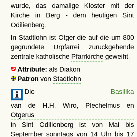
wurde, das damalige Kloster mit der
Kirche
in Berg - dem heutigen Sint
Odilienberg.
In Stadtlohn ist Otger die auf die um 800
gegründete Urpfarrei zurückgehende
zentrale katholische
Pfarrkirche
geweiht.
Attribute:
als Diakon
Patron
von
Stadtlohn
Die
Basilika
van de H.H. Wiro, Plechelmus en
Otgerus
in Sint Odilienberg ist von Mai bis
September sonntags von 14 Uhr bis 17