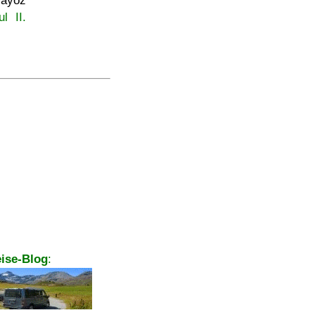
ráyoz
l II.
ise-Blog
: