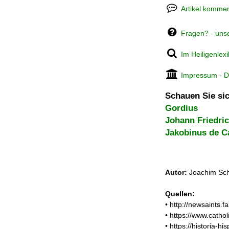
Artikel kommen
Fragen? - uns
Im Heiligenlex
Impressum
-
D
Schauen Sie sic
Gordius
Johann Friedric
Jakobinus de C
Autor:
Joachim Sch
Quellen:
• http://newsaints
• https://www.catho
• https://historia-