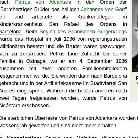
nach
Petrus von Alcántara
in den Orden der
Barmherzigen Brüder des heiligen
Johannes von Gott
ein und arbeitete als Krankenpfleger im
Kinderkrankenhaus San Rafael des Ordens in
Barcelona
. Beim Beginn des
Spanischen Bürgerkriegs
wurde das Hosptal im Juli 1936 von regierungstreuen
Militionären besetzt und die Brüder waren gezwungen,
sich zu zerstreuen. Petrus fand Zuflucht bei seiner
Familie in
Osinaga
, wo er am 4. September 1936
zusammen mit zwei anderen Familienmitgliedern
festgenommen wurde. Sie wurden dann nach
Barcelona
gebracht und in der Artilleriekaserne im Stadtviertel San
Andrés eingesperrt. Während die beiden anderen nach
zwei Tagen freigelassen wurden, wurde Petrus von
Alcántara erschossen.
Die sterblichen Überreste von Petrus von Alcántara wurden i
Massengrab geworfen und sind nicht mehr erhalten