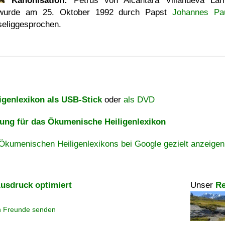
Kanonisation:
Petrus von Alcántara Villanueva Lar
wurde am
25. Oktober 1992
durch Papst
Johannes Pau
seliggesprochen.
igenlexikon als USB-Stick
oder
als DVD
ng für das Ökumenische Heiligenlexikon
Ökumenischen Heiligenlexikons bei Google gezielt anzeigen
usdruck optimiert
Unser
Re
n Freunde senden