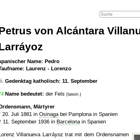
Petrus von Alcántara Villan
Larráyoz
spanischer Name: Pedro
Taufname: Laurenz - Lorenzo
Gedenktag katholisch: 11. September
Name bedeutet:
der Fels
(latein.)
Ordensmann, Märtyrer
*
20. Juli 1881
in
Osinaga
bei Pamplona in Spanien
†
11. September 1936
in
Barcelona
in Spanien
Lorenz Villanueva Larráyoz trat mit dem Ordensnamen