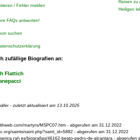
Reisen zu 
tieren / Fehler melden
Heiligen l
ere FAQs antworten!
ikon suchen
atenschutzerklärung
h zufällige Biografien an:
h Flattich
anepacci
äfer -
zuletzt aktualisiert am
13.10.2025
.faithweb.com/martyrs/MSPC07.htm - abgerufen am 31.12.2022
lic.org/saints/saint.php?saint_id=5882 - abgerufen am 31.12.2022
hispanica.rah.es/biografias/46162-beato-pedro-de-alcantara - abgerufen