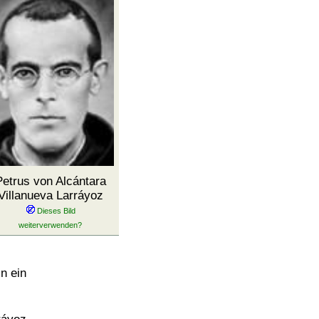
Petrus von Alcántara
Villanueva Larráyoz
n ein