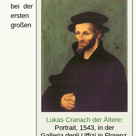
bei der
ersten
großen
Lukas Cranach der Ältere
:
Portrait, 1543, in der
Galleria degli Uffizi
in Florenz