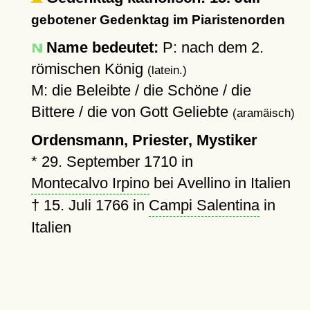
gebotener Gedenktag im Piaristenorden
Name bedeutet:
P: nach dem 2.
römischen König
(latein.)
M: die Beleibte / die Schöne / die
Bittere / die von Gott Geliebte
(aramäisch)
Ordensmann, Priester, Mystiker
*
29. September 1710
in
Montecalvo Irpino
bei Avellino in Italien
†
15. Juli 1766
in
Campi Salentina
in
Italien