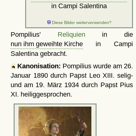
in Campi Salentina
Pompilius'
Reliquien
in die
nun ihm geweihte Kirche
in Campi
Salentina gebracht.
Kanonisation:
Pompilius wurde am
26.
Januar 1890
durch Papst Leo XIII. selig-
und am
19. März 1934
durch Papst Pius
XI. heiliggesprochen.