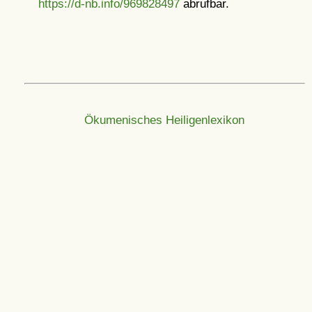
https://d-nb.info/969828497
abrufbar.
Ökumenisches Heiligenlexikon