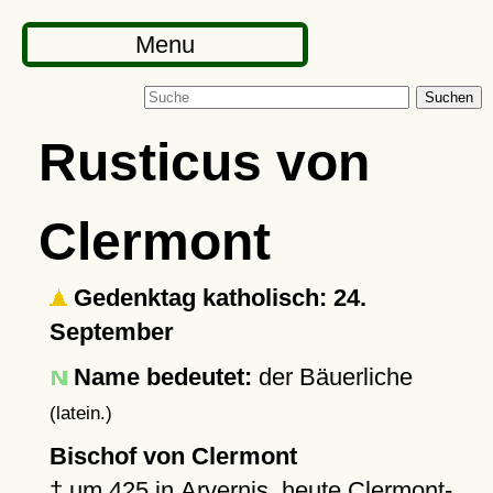
Menu
Suchen
Rusticus von
Clermont
Gedenktag katholisch: 24.
September
Name bedeutet:
der Bäuerliche
(latein.)
Bischof von Clermont
†
um 425
in
Arvernis
, heute Clermont-