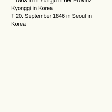
*
1803
in in Yungju in der Provinz
Kyonggi in Korea
†
20. September 1846
in
Seoul
in
Korea