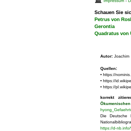
Impressum
-
D
Schauen Sie sic
Petrus von Ros
Gerontia
Quadratus von 
Autor:
Joachim 
Quellen:
• https://nomini
• https://id.wik
• https://pl.wi
korrekt zitiere
Ökumenischen
hyong_Gefaehrt
Die Deutsche N
Nationalbibliogra
https://d-nb.inf