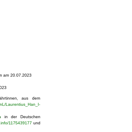
fen am 20.07.2023
2023
ährtinnen, aus dem
enL/Laurentius_Han_I-
n
in der Deutschen
b.info/1175439177
und