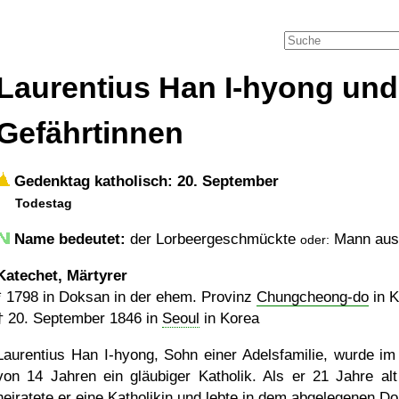
Laurentius Han I-hyong und
Gefährtinnen
Gedenktag katholisch: 20. September
Todestag
Name bedeutet:
der Lorbeergeschmückte
Mann aus
oder:
Katechet, Märtyrer
*
1798
in Doksan in der ehem. Provinz
Chungcheong-do
in K
†
20. September 1846
in
Seoul
in Korea
Laurentius Han I-hyong, Sohn einer Adelsfamilie, wurde im 
von 14 Jahren ein gläubiger Katholik. Als er 21 Jahre alt
heiratete er eine Katholikin und lebte in dem abgelegenen Dor