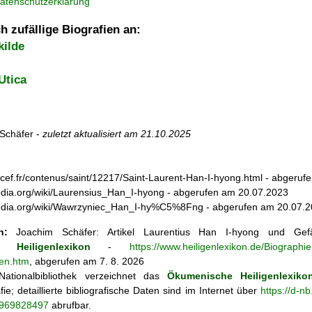
atenschutzerklärung
h zufällige Biografien an:
kilde
Utica
Schäfer -
zuletzt aktualisiert am
21.10.2025
s.cef.fr/contenus/saint/12217/Saint-Laurent-Han-I-hyong.html - abgeru
ipedia.org/wiki/Laurensius_Han_I-hyong - abgerufen am 20.07.2023
kipedia.org/wiki/Wawrzyniec_Han_I-hy%C5%8Fng - abgerufen am 20.07.
n:
Joachim Schäfer: Artikel
Laurentius Han I-hyong und Gef
 Heiligenlexikon
-
https://www.heiligenlexikon.de/Biographi
en.htm
, abgerufen am 7. 8. 2026
ationalbibliothek verzeichnet das
Ökumenische Heiligenlexiko
fie; detaillierte bibliografische Daten sind im Internet über
https://d-n
o/969828497
abrufbar.