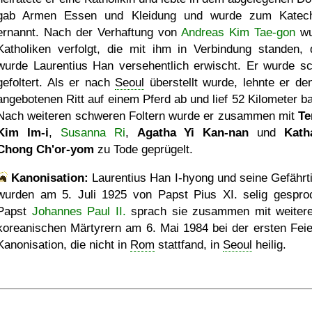
gab Armen Essen und Kleidung und wurde zum Katec
ernannt. Nach der Verhaftung von
Andreas Kim Tae-gon
wu
Katholiken verfolgt, die mit ihm in Verbindung standen, 
wurde Laurentius Han versehentlich erwischt. Er wurde s
gefoltert. Als er nach
Seoul
überstellt wurde, lehnte er de
angebotenen Ritt auf einem Pferd ab und lief 52 Kilometer ba
Nach weiteren schweren Foltern wurde er zusammen mit
Te
Kim Im-i
,
Susanna Ri
,
Agatha Yi Kan-nan
und
Kath
Chong Ch'or-yom
zu Tode geprügelt.
Kanonisation:
Laurentius Han I-hyong und seine Gefährt
wurden am
5. Juli 1925
von Papst Pius XI. selig gespro
Papst
Johannes Paul II.
sprach sie zusammen mit weiter
koreanischen Märtyrern am
6. Mai 1984
bei der ersten Feie
Kanonisation, die nicht in
Rom
stattfand, in
Seoul
heilig.