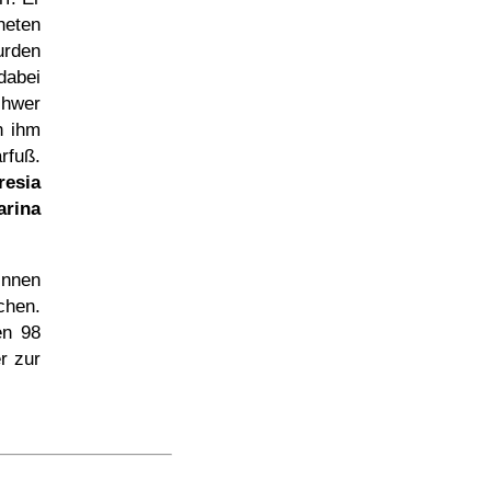
heten
rden
dabei
chwer
n ihm
rfuß.
resia
arina
innen
chen.
en 98
r zur