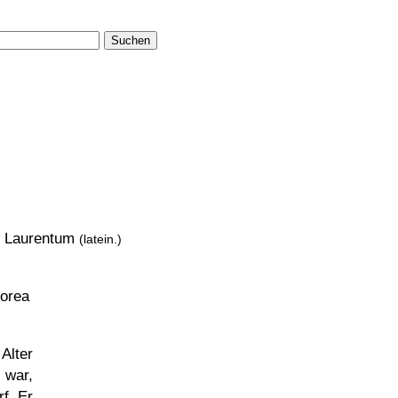
Suchen
 Laurentum
(latein.)
orea
Alter
 war,
f. Er