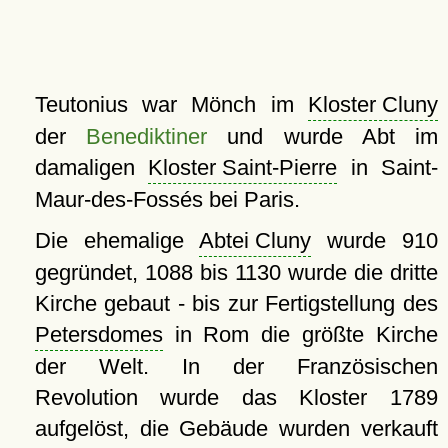
Teutonius war Mönch im
Kloster Cluny
der
Benediktiner
und wurde Abt im
damaligen
Kloster Saint-Pierre
in Saint-
Maur-des-Fossés bei Paris.
Die ehemalige
Abtei Cluny
wurde 910
gegründet, 1088 bis 1130 wurde die dritte
Kirche gebaut - bis zur Fertigstellung des
Petersdomes
in Rom die größte Kirche
der Welt. In der Französischen
Revolution wurde das Kloster 1789
aufgelöst, die Gebäude wurden verkauft