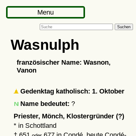
Menu
Suchen
Wasnulph
französischer Name: Wasnon,
Vanon
Gedenktag katholisch: 1. Oktober
Name bedeutet:
?
Priester, Mönch, Klostergründer (?)
* in Schottland
†
651
677
in
Condé
, heute Condé-
oder