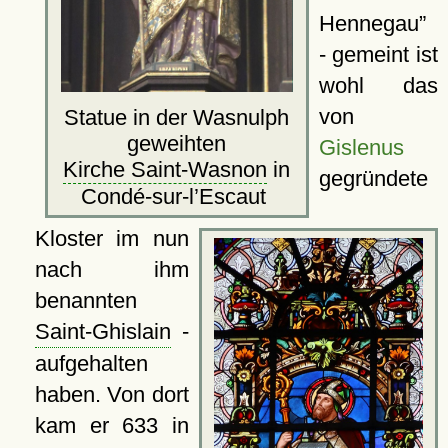
Hennegau
- gemeint ist
wohl das
von
Statue in der Wasnulph
geweihten
Gislenus
Kirche Saint-Wasnon
in
gegründete
Condé-sur-l’Escaut
Kloster im nun
nach ihm
benannten
Saint-Ghislain
-
aufgehalten
haben. Von dort
kam er 633 in