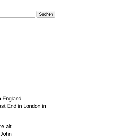
Suchen
in England
est End in London in
e alt
 John