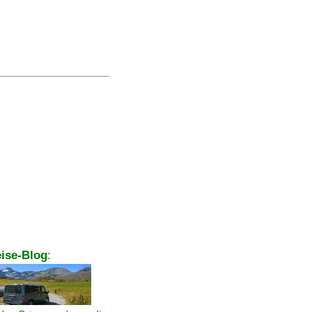
ise-Blog
: