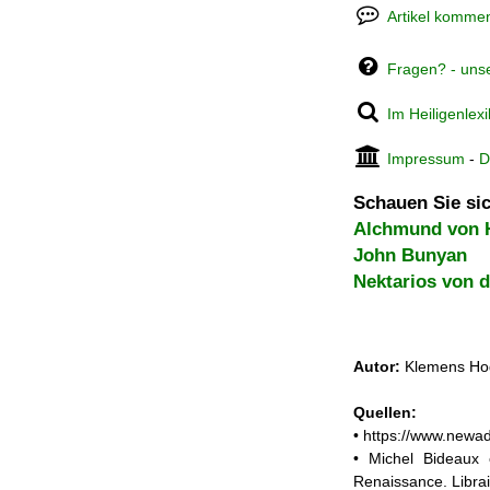
Artikel kommen
Fragen? - uns
Im Heiligenlex
Impressum
-
D
Schauen Sie sic
Alchmund von
John Bunyan
Nektarios von d
Autor:
Klemens Hog
Quellen:
• https://www.newa
• Michel Bideaux 
Renaissance. Librai