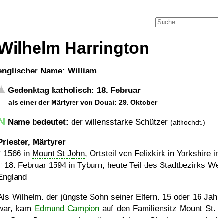
Wilhelm Harrington
englischer Name: William
Gedenktag katholisch: 18. Februar
als einer der Märtyrer von Douai: 29. Oktober
Name bedeutet:
der willensstarke Schützer
(althochdt.)
Priester, Märtyrer
*
1566
in
Mount St John
, Ortsteil von Felixkirk in Yorkshire 
†
18. Februar 1594
in
Tyburn
, heute Teil des Stadtbezirks W
England
Als Wilhelm, der jüngste Sohn seiner Eltern, 15 oder 16 Jahr
war, kam
Edmund Campion
auf den Familiensitz Mount St.