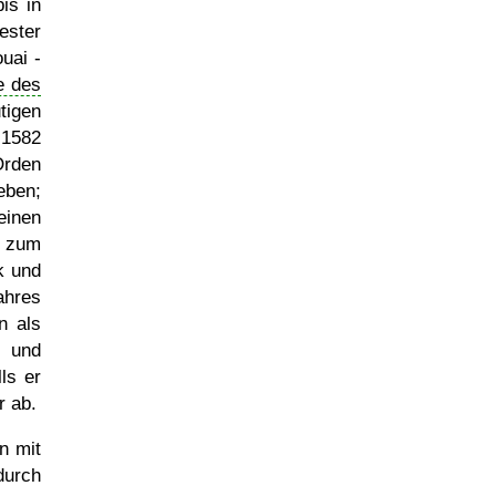
is in
ester
uai -
e des
tigen
 1582
Orden
eben;
einen
r zum
k und
ahres
n als
n und
ls er
r ab.
 mit
durch