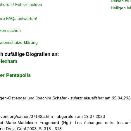
Reisen zu 
tieren / Fehler melden
Heiligen l
ere FAQs antworten!
ikon suchen
atenschutzerklärung
h zufällige Biografien an:
 Hexham
er Pentapolis
en-Ostlender und Joachim Schäfer -
zuletzt aktualisiert am
05.04.202
dvent.org/cathen/07142a.htm - abgerufen am 19.07.2023
et Marie-Madeleine Fragonard (Hg.): Les échanges entre les uni
rie Droz, Genf 2003, S. 315 - 318