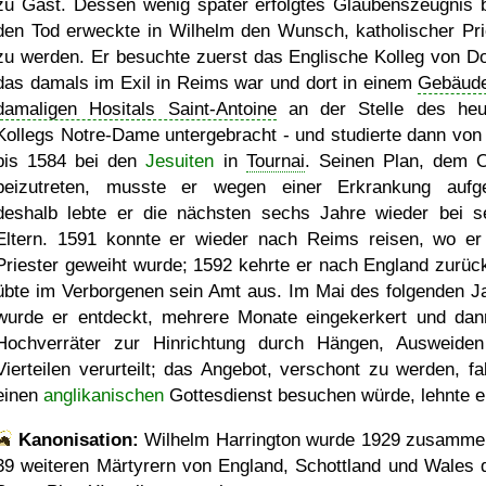
zu Gast. Dessen wenig später erfolgtes Glaubenszeugnis b
den Tod erweckte in Wilhelm den Wunsch, katholischer Pri
zu werden. Er besuchte zuerst das Englische Kolleg von Do
das damals im Exil in Reims war und dort in einem
Gebäud
damaligen Hositals Saint-Antoine
an der Stelle des heu
Kollegs Notre-Dame untergebracht - und studierte dann von
bis 1584 bei den
Jesuiten
in
Tournai
. Seinen Plan, dem 
beizutreten, musste er wegen einer Erkrankung aufg
deshalb lebte er die nächsten sechs Jahre wieder bei s
Eltern. 1591 konnte er wieder nach Reims reisen, wo e
Priester geweiht wurde; 1592 kehrte er nach England zurüc
übte im Verborgenen sein Amt aus. Im Mai des folgenden J
wurde er entdeckt, mehrere Monate eingekerkert und dan
Hochverräter zur Hinrichtung durch Hängen, Ausweide
Vierteilen verurteilt; das Angebot, verschont zu werden, fal
einen
anglikanischen
Gottesdienst besuchen würde, lehnte e
Kanonisation:
Wilhelm Harrington wurde
1929
zusammen
39 weiteren Märtyrern von England, Schottland und Wales 