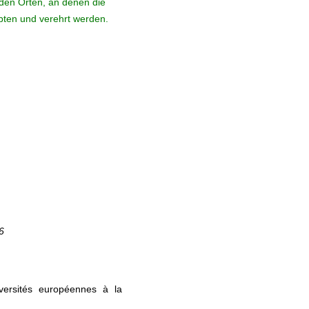
den Orten, an denen die
ebten und verehrt werden.
6
versités européennes à la