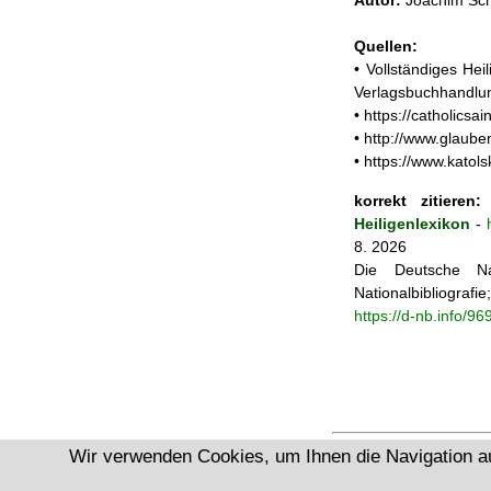
Autor:
Joachim Sch
Quellen:
• Vollständiges He
Verlagsbuchhandlun
• https://catholics
• http://www.glaub
• https://www.katol
korrekt zitieren:
J
Heiligenlexikon
-
8. 2026
Die Deutsche Na
Nationalbibliograf
https://d-nb.info/9
Wir verwenden Cookies, um Ihnen die Navigation a