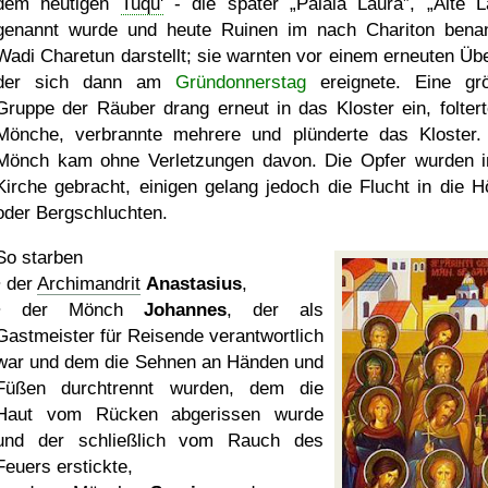
dem heutigen
Tuqu'
- die später
Palaia Laura
,
Alte L
genannt wurde und heute Ruinen im nach Chariton bena
Wadi Charetun darstellt; sie warnten vor einem erneuten Über
der sich dann am
Gründonnerstag
ereignete. Eine gr
Gruppe der Räuber drang erneut in das Kloster ein, foltert
Mönche, verbrannte mehrere und plünderte das Kloster.
Mönch kam ohne Verletzungen davon. Die Opfer wurden i
Kirche gebracht, einigen gelang jedoch die Flucht in die H
oder Bergschluchten.
So starben
• der
Archimandrit
Anastasius
,
• der Mönch
Johannes
, der als
Gastmeister für Reisende verantwortlich
war und dem die Sehnen an Händen und
Füßen durchtrennt wurden, dem die
Haut vom Rücken abgerissen wurde
und der schließlich vom Rauch des
Feuers erstickte,