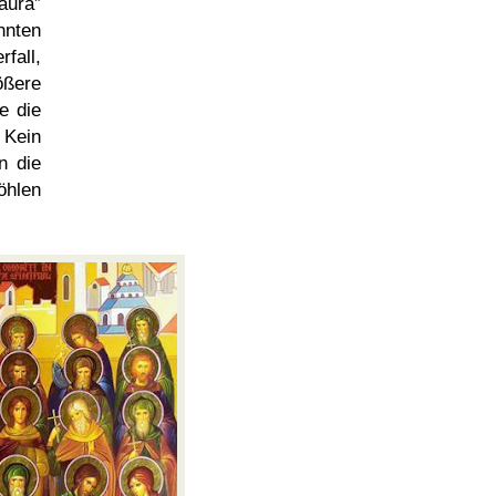
aura
nnten
fall,
ößere
e die
 Kein
n die
öhlen