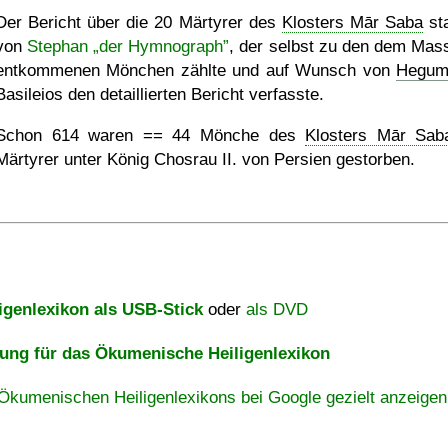
Der Bericht über die 20 Märtyrer des
Klosters Mār Saba
st
von
Stephan „der Hymnograph”
, der selbst zu den dem Mas
entkommenen Mönchen zählte und auf Wunsch von
Hegum
Basileios den detaillierten Bericht verfasste.
Schon 614 waren == 44 Mönche des
Klosters Mār Sab
Märtyrer unter König Chosrau II. von Persien gestorben.
igenlexikon als USB-Stick
oder
als DVD
ng für das Ökumenische Heiligenlexikon
Ökumenischen Heiligenlexikons bei Google gezielt anzeigen