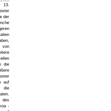
m 13.
oster
e der
nche
geren
alten
aben,
von
itere
ellen
n die
ßere
ster
n auf
 die
aten.
 des
koa -