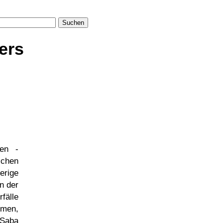
Suchen
ers
den -
schen
rige
n der
fälle
men,
Saba