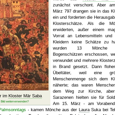
zunächst verschont. Aber a
März 797 drangen sie in das Kl
ein und forderten die Herausgab
Klosterschätze. Als die Mö
erwiderten, außer einem ma
Vorrat an Lebensmitteln und 
Kleidern keine Schätze zu h
wurden 13 Mönche 
Bogenschützen erschossen, we
verwundet und mehrere Klosterz
in Brand gesetzt. Dann flohe
Übeltäter, weil eine grö
Menschenmenge sich dem Klo
näherte; das waren Mensche
dem Weg zur Kirche, aber
r im
Kloster Mār Saba
Sarazenen hielten sie für Sold
Am 15. März - am Vorabend
Palmsonntags
- kamen Mönche aus der
Laura
Suka bei Te