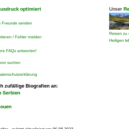
usdruck optimiert
Unser
Re
n Freunde senden
Reisen zu 
tieren / Fehler melden
Heiligen l
ere FAQs antworten!
ikon suchen
atenschutzerklärung
h zufällige Biografien an:
n Serbien
Rouen