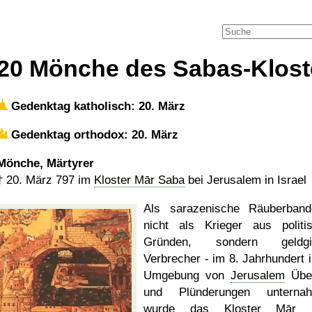
20 Mönche des Sabas-Klost
Gedenktag katholisch: 20. März
Gedenktag orthodox: 20. März
Mönche, Märtyrer
†
20. März 797
im
Kloster Mār Saba
bei Jerusalem in Israel
Als sarazenische Räuberban
nicht als Krieger aus politi
Gründen, sondern geldgie
Verbrecher - im 8. Jahrhundert i
Umgebung von
Jerusalem
Über
und Plünderungen unternah
wurde das
Kloster Mār 