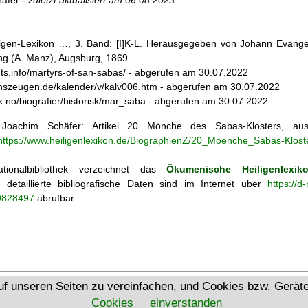
äfer -
zuletzt aktualisiert am
06.08.2023
iligen-Lexikon …, 3. Band: [I]K-L. Herausgegeben von Johann Evangel
g (A. Manz), Augsburg, 1869
aints.info/martyrs-of-san-sabas/ - abgerufen am 30.07.2022
enszeugen.de/kalender/v/kalv006.htm - abgerufen am 30.07.2022
sk.no/biografier/historisk/mar_saba - abgerufen am 30.07.2022
oachim Schäfer: Artikel
20 Mönche des Sabas-Klosters, 
https://www.heiligenlexikon.de/BiographienZ/20_Moenche_Sabas-Kloste
tionalbibliothek verzeichnet das
Ökumenische Heiligenlexik
ie; detaillierte bibliografische Daten sind im Internet über
https://d
69828497
abrufbar.
Ökumenisches Heiligenlexikon
uf unseren Seiten zu vereinfachen, und Cookies bzw. Gerä
Cookies
einverstanden