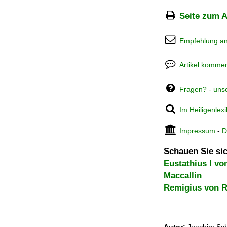
Seite zum A
Empfehlung a
Artikel kommen
Fragen? - uns
Im Heiligenlex
Impressum
-
D
Schauen Sie sic
Eustathius I vo
Maccallin
Remigius von 