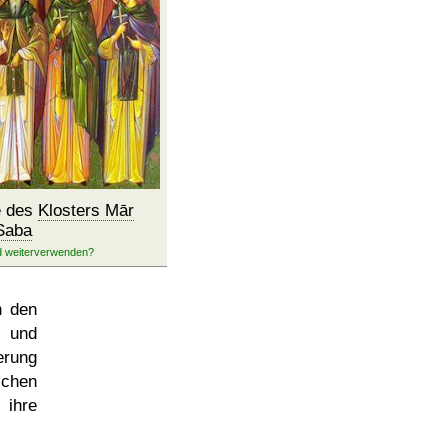
e des
Klosters Mār
Saba
n den
 und
erung
ichen
 ihre