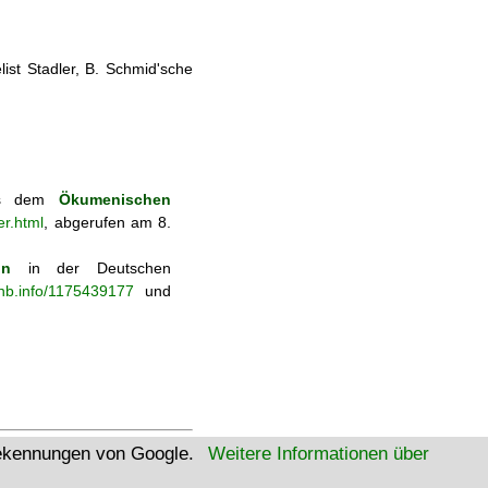
ist Stadler, B. Schmid'sche
aus dem
Ökumenischen
r.html
, abgerufen am 8.
on
in der Deutschen
-nb.info/1175439177
und
tekennungen von Google.
Weitere Informationen über
W3C Html
W3C CSS