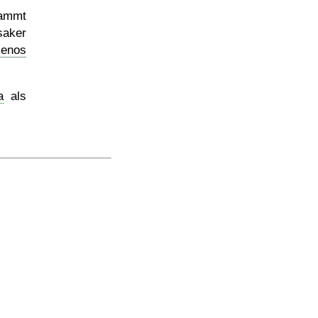
ammt
saker
enos
a
als