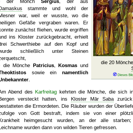
• der Mönch
Sergius
, der aus
Damaskus
stammte und wohl der
Mesner war, weil er wusste, wo die
heiligen Gefäße vergraben waren. Er
konnte zunächst fliehen, wurde ergriffen
und ins Kloster zurückgebracht, erhielt
drei Schwerthiebe auf den Kopf und
wurde schließlich unter Steinen
zerquetscht,
die 20 Mönch
• die Mönche
Patricius
,
Kosmas
und
Theoktistos
sowie ein
namentlich
Unbekannter
.
Am Abend des
Karfreitag
kehrten die Mönche, die sich i
Bergen versteckt hatten, ins
Kloster Mār Saba
zurück
bestatteten die Ermordeten. Die Räuber wurden der Überlief
zufolge von Gott bestraft, indem sie von einer plötzl
Krankheit heimgesucht wurden, an der alle starben;
Leichname wurden dann von wilden Tieren gefressen.