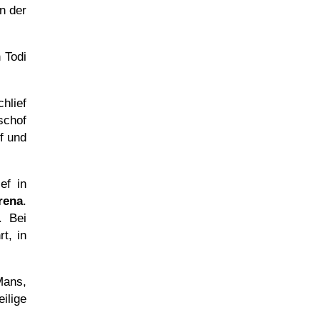
n der
 Todi
hlief
schof
of und
ef in
rena
.
. Bei
t, in
Mans,
eilige