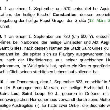
8.
† an einem 1. September um 570, entschlief bei Aqui
Latium, der heilige Bischof
Constantius
, dessen prophet
Begabung der heilige Papst Gregor der Große (
12. März 6
rühmt.
9.
† an einem 1. September um 720 (um 600 ?), entschli
Nîmes bei Narbonne, der heilige Einsiedler und Abt
Aegi
Saint Gilles
, nach dessen Namen die Stadt Saint Gilles du
benannt ist, die später sich zu Flavigny ausgewachsen ha
er, nach der Überlieferung, aus seiner griechischen H
gekommen, im Wald gelebt hat, später ein Kloster gegründe
schließlich seinen sterblichen Lebenslauf vollendet hat.
10.
† am Donnerstag, dem 1. September 623, entschlief in 
in der Bourgogne von Morvan, der heilige Erzbischof
L
Saint Leu, Saint Loup
, 50 J., geboren in Orléans, mi
merowingischen Herrscherhaus verwandt durch seine Mutter
heilige Austregildis (-). Er hatte zwei Onkel, die Bischöfe w