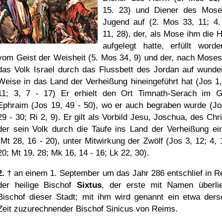
15. 23) und Diener des Mos
Jugend auf (2. Mos 33, 11; 4
11, 28), der, als Mose ihm die 
aufgelegt hatte, erfüllt worde
vom Geist der Weisheit (5. Mos 34, 9) und der, nach Moses
das Volk Israel durch das Flussbett des Jordan auf wunde
Weise in das Land der Verheißung hineingeführt hat (Jos 1,
11; 3, 7 - 17) Er erhielt den Ort Timnath-Serach im G
Ephraim (Jos 19, 49 - 50), wo er auch begraben wurde (Jo
29 - 30; Ri 2, 9). Er gilt als Vorbild Jesu, Joschua, des Chr
der sein Volk durch die Taufe ins Land der Verheißung ein
(Mt 28, 16 - 20), unter Mitwirkung der Zwölf (Jos 3, 12; 4, 1
20; Mt 19, 28; Mk 16, 14 - 16; Lk 22, 30).
2.
† an einem 1. September um das Jahr 286 entschlief in R
der heilige Bischof
Sixtus
, der erste mit Namen überlie
Bischof dieser Stadt; mit ihm wird genannt ein etwa ders
Zeit zuzurechnender Bischof Sinicus von Reims.