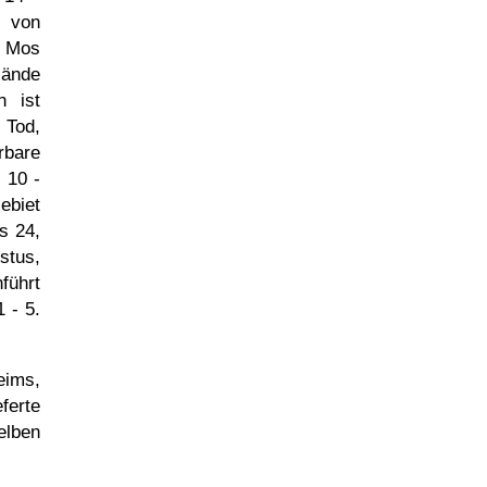
e von
. Mos
Hände
n ist
 Tod,
rbare
 10 -
ebiet
s 24,
istus,
führt
 - 5.
eims,
ferte
elben