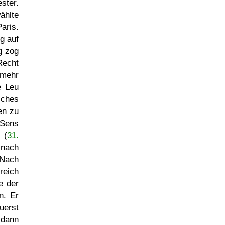
ster.
ählte
aris.
g auf
g zog
Recht
 mehr
e Leu
sches
en zu
 Sens
 (
31.
 nach
 Nach
reich
e der
n. Er
uerst
 dann