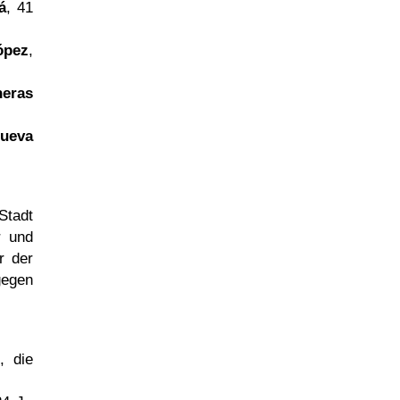
á
, 41
ópez
,
heras
nueva
Stadt
r und
r der
gegen
, die