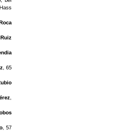
, bei
 Hass
 Roca
Ruiz
endia
z
, 65
Rubio
érez
,
Cobos
o
, 57