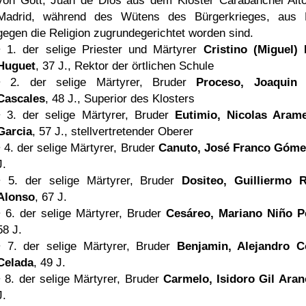
von Gott, Juan de Dios aus dem Kloster Carabanchel Alto
Madrid, während des Wütens des Bürgerkrieges, aus
gegen die Religion zugrundegerichtet worden sind.
• 1. der selige Priester und Märtyrer
Cristino (Miguel)
Huguet
, 37 J., Rektor der örtlichen Schule
• 2. der selige Märtyrer, Bruder
Proceso, Joaquin 
Cascales
, 48 J., Superior des Klosters
• 3. der selige Märtyrer, Bruder
Eutimio, Nicolas Aram
Garcia
, 57 J., stellvertretender Oberer
• 4. der selige Märtyrer, Bruder
Canuto, José Franco Góme
J.
• 5. der selige Märtyrer, Bruder
Dositeo, Guilliermo 
Alonso
, 67 J.
• 6. der selige Märtyrer, Bruder
Cesáreo, Mariano Niño P
58 J.
• 7. der selige Märtyrer, Bruder
Benjamin, Alejandro 
Celada
, 49 J.
• 8. der selige Märtyrer, Bruder
Carmelo, Isidoro Gil Aran
J.