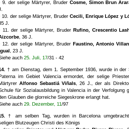
• 9. der selige Märtyrer, Bruder
Cosme, Simon Brun Arar
J.
• 10. der selige Märtyrer, Bruder
Cecili, Enrique López y L
35 J.
• 11. der selige Märtyrer, Bruder
Rufino, Crescentio Las
Aizcorbe
, 36 J.
• 12. der selige Märtyrer, Bruder
Faustino, Antonio Villa
Igual
, 23 J.
Siehe auch
25. Juli, 17
/31 - 42
14.
† am Dienstag, dem 1. September 1936, wurde in der 
Paterna im Gebiet Valencia ermordet, der selige Prieste
Märtyrer
Alfonso Sebastiá Viñals
, 26 J., der als Direkto
Schule für Sozialausbildung in Valencia in der Verfolgung 
den Glauben die glorreiche Siegeskrone erlangt hat.
Siehe auch
29. Dezember, 11
/97
15.
† am selben Tag, wurden in Barcelona umgebracht
seligen Blutzeugen Christi des Königs