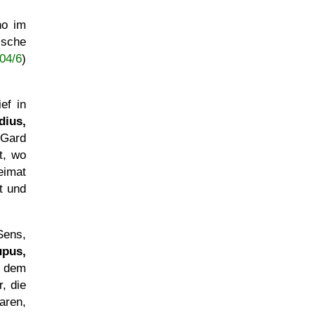
no im
ische
04/6
)
ef in
dius,
 Gard
t, wo
eimat
t und
Sens,
upus,
t dem
, die
aren,