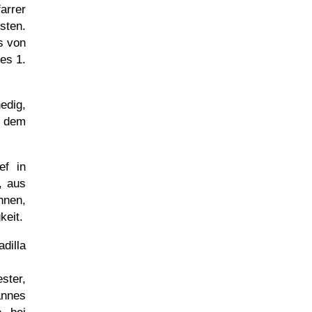
arrer
sten.
s von
des 1.
edig,
s dem
ef in
, aus
nnen,
keit.
dilla
ster,
annes