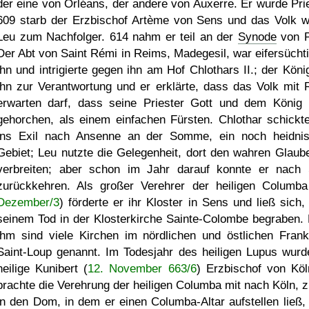
der eine von Orléans, der andere von Auxerre. Er wurde Prie
609 starb der Erzbischof Artème von Sens und das Volk w
Leu zum Nachfolger. 614 nahm er teil an der
Synode
von P
Der Abt von Saint Rémi in Reims, Madegesil, war eifersüchti
ihn und intrigierte gegen ihn am Hof Chlothars II.; der Köni
ihn zur Verantwortung und er erklärte, dass das Volk mit 
erwarten darf, dass seine Priester Gott und dem König
gehorchen, als einem einfachen Fürsten. Chlothar schickt
ins Exil nach Ansenne an der Somme, ein noch heidni
Gebiet; Leu nutzte die Gelegenheit, dort den wahren Glaub
verbreiten; aber schon im Jahr darauf konnte er nach
zurückkehren. Als großer Verehrer der heiligen Columba
Dezember/3
) förderte er ihr Kloster in Sens und ließ sich,
seinem Tod in der Klosterkirche Sainte-Colombe begraben.
ihm sind viele Kirchen im nördlichen und östlichen Frank
Saint-Loup genannt. Im Todesjahr des heiligen Lupus wurd
heilige Kunibert (
12. November 663/6
) Erzbischof von Köl
brachte die Verehrung der heiligen Columba mit nach Köln, z
in den Dom, in dem er einen Columba-Altar aufstellen ließ,