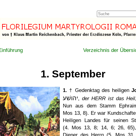
Einführung
Verzeichnis der Übersi
1. September
1.
† Gedenktag des heiligen
J
יהושׁע
,
der HERR ist das Heil
Nun aus dem Stamm Ephraim
Mos 13, 8). Er war Kundschafte
Heiligen Landes für seinen 
(4. Mos 13, 8; 14, 6; 26, 65)
Diener des Herrn (5. Mos 31,