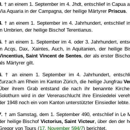
3.
† an einem 1. September im 4. Jhdt, entschlief in Capua a
Via Aquaria in der Campagna, der heilige Märtyrer
Priscus
.
4.
† an einem 1. September im 4. Jahrhundert, entschlief in
in Umbrien, der heilige Bischof Terentianus.
5.
† an einem 1. September im 4. oder 3. Jahrhundert, entsc
in Acqs, Dax, Xaintes, Auch, in Aquitanien, der heilige Bi
Vincentius, Saint Vincent de Sentes
, der als erster Bisch
als Märtyrer gilt.
6.
† an einem 1. September im 4. Jahrhundert, entschli
Zurzach am Rhein im Kanton Zürich, die heilige Jungfrau
Ve
Über ihrem Grab entstand die nach ihr benannte Kirche
Solothurn wird in der Verenaschlucht ihre Einsiedelei verehr
der 1948 noch ein vom Kanton unterstützter Einsiedler lebte.
7.
† am Samstag, dem 1. September 490, entschlief in Le 
der heilige Bischof
Victorius, Saint Victeur
, über den der h
Gregor von Tours (
17. November 594/7
) berichtet.