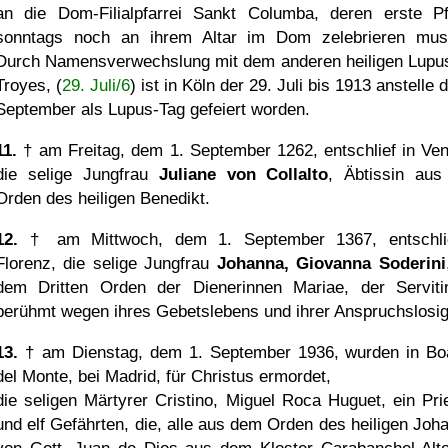
an die Dom-Filialpfarrei Sankt Columba, deren erste Pf
sonntags noch an ihrem Altar im Dom zelebrieren mus
Durch Namensverwechslung mit dem anderen heiligen Lupu
Troyes, (
29. Juli/6
) ist in Köln der 29. Juli bis 1913 anstelle 
September als Lupus-Tag gefeiert worden.
11.
† am Freitag, dem 1. September 1262, entschlief in Ven
die selige Jungfrau
Juliane von Collalto
, Äbtissin au
Orden des heiligen Benedikt.
12.
† am Mittwoch, dem 1. September 1367, entschli
Florenz, die selige Jungfrau
Johanna, Giovanna Soderini
dem Dritten Orden der Dienerinnen Mariae, der Serviti
berühmt wegen ihres Gebetslebens und ihrer Anspruchslosig
13.
† am Dienstag, dem 1. September 1936, wurden in Boa
del Monte, bei Madrid, für Christus ermordet,
die seligen Märtyrer Cristino, Miguel Roca Huguet, ein Prie
und elf Gefährten, die, alle aus dem Orden des heiligen Joh