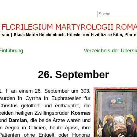
Einführung
Verzeichnis der Übersi
26. September
1.
† an einem 26. September um 303,
wurden in Cyrrha in Euphratesien für
Christus gefoltert und enthauptet, die
beiden heiligen Zwillingsbrüder
Kosmas
und
Damian
, die beide Ärzte waren und
in Aegea in Cilicien, heute Ajass, ihre
Patienten ohne Entgelt oder Honorar