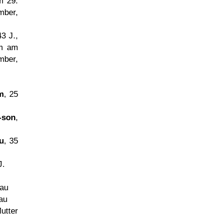
m 29.
mber,
43 J.,
hm am
mber,
m
, 25
-son
,
u
, 35
J.
rau
rau
utter