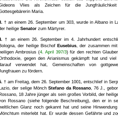
Gideons Vlies als Zeichen für die Jungfräulichkei
Gottesgebärerin Maria.
3.
† an einem 26. September um 303, wurde in Albano in L
der heilige
Senator
zum Märtyrer.
4.
† an einem 26. September im 4. Jahrhundert entschli
Bologna, der heilige Bischof
Eusebius
, der zusammen mi
heiligen Ambrosius (
4. April 397/3
) für den rechten Glauben
Orthodoxie, gegen den Arianismus gekämpft hat und viel 
darauf verwendet hat, Gemeinschaften von gottgewe
Jungfrauen zu fördern.
5.
† am Freitag, dem 26. September 1001, entschlief in Serpe
Lazio, der selige Mönch
Stefano da Rossano
, 76 J., gebo
Rossano, 18 Jahre jünger als sein großes Vorbild, der heilige
von Rossano (siehe folgende Beschreibung), den er in s
weltlichen Glanz noch gekannt hat und seine Hinwendun
Mönchtum miterlebt hat. Er wurde dessen Gefährte und zo