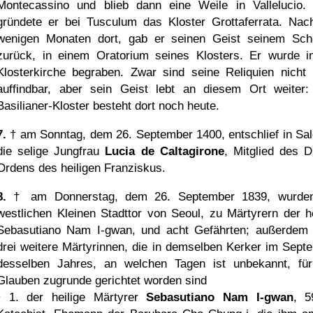
Montecassino und blieb dann eine Weile in Vallelucio.
gründete er bei Tusculum das Kloster Grottaferrata. Nac
wenigen Monaten dort, gab er seinen Geist seinem Sch
zurück, in einem Oratorium seines Klosters. Er wurde i
Klosterkirche begraben. Zwar sind seine Reliquien nicht
auffindbar, aber sein Geist lebt an diesem Ort weiter:
Basilianer-Kloster besteht dort noch heute.
7.
† am Sonntag, dem 26. September 1400, entschlief in Sal
die selige Jungfrau
Lucia de Caltagirone
, Mitglied des Dr
Ordens des heiligen Franziskus.
8.
† am Donnerstag, dem 26. September 1839, wurde
westlichen Kleinen Stadttor von Seoul, zu Märtyrern der he
Sebasutiano Nam I-gwan, und acht Gefährten; außerdem
drei weitere Märtyrinnen, die in demselben Kerker im Sept
desselben Jahres, an welchen Tagen ist unbekannt, fü
Glauben zugrunde gerichtet worden sind
• 1. der heilige Märtyrer
Sebasutiano Nam I-gwan
, 5