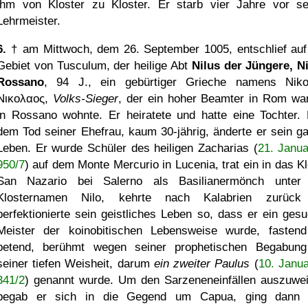
ihm von Kloster zu Kloster. Er starb vier Jahre vor s
Lehrmeister.
6.
† am Mittwoch, dem 26. September 1005, entschlief au
Gebiet von Tusculum, der heilige Abt
Nilus der Jüngere, Ni
Rossano
, 94 J., ein gebürtiger Grieche namens Niko
Νικολαος
,
Volks-Sieger
, der ein hoher Beamter in Rom wa
in Rossano wohnte. Er heiratete und hatte eine Tochter.
dem Tod seiner Ehefrau, kaum 30-jährig, änderte er sein g
Leben. Er wurde Schüler des heiligen Zacharias (
21. Janu
950/7
) auf dem Monte Mercurio in Lucenia, trat ein in das Kl
San Nazario bei Salerno als Basilianermönch unte
Klosternamen Nilo, kehrte nach Kalabrien zurück
perfektionierte sein geistliches Leben so, dass er ein gesu
Meister der koinobitischen Lebensweise wurde, fasten
betend, berühmt wegen seiner prophetischen Begabun
seiner tiefen Weisheit, darum
ein zweiter Paulus
(
10. Janu
341/2
) genannt wurde. Um den Sarzeneneinfällen auszuwe
begab er sich in die Gegend um Capua, ging dann 