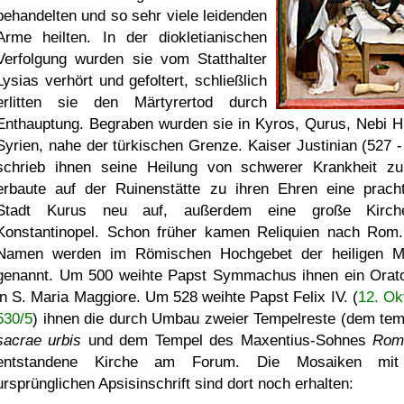
behandelten und so sehr viele leidenden
Arme heilten. In der diokletianischen
Verfolgung wurden sie vom Statthalter
Lysias verhört und gefoltert, schließlich
erlitten sie den Märtyrertod durch
Enthauptung. Begraben wurden sie in Kyros, Qurus, Nebi Hu
Syrien, nahe der türkischen Grenze. Kaiser Justinian (527 -
schrieb ihnen seine Heilung von schwerer Krankheit z
erbaute auf der Ruinenstätte zu ihren Ehren eine pracht
Stadt Kurus neu auf, außerdem eine große Kirch
Konstantinopel. Schon früher kamen Reliquien nach Rom.
Namen werden im Römischen Hochgebet der heiligen 
genannt. Um 500 weihte Papst Symmachus ihnen ein Orat
in S. Maria Maggiore. Um 528 weihte Papst Felix IV. (
12. Ok
530/5
) ihnen die durch Umbau zweier Tempelreste (dem te
sacrae urbis
und dem Tempel des Maxentius-Sohnes
Rom
entstandene Kirche am Forum. Die Mosaiken mit
ursprünglichen Apsisinschrift sind dort noch erhalten: