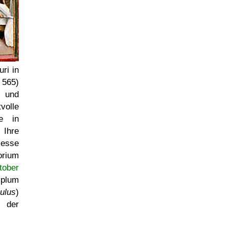
ri in
 565)
u und
volle
e in
 Ihre
Messe
orium
tober
mplum
ulus
)
 der