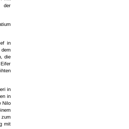
t der
atium
ef in
t dem
, die
Eifer
ihten
ri in
ren in
 Nilo
einem
g zum
g mit