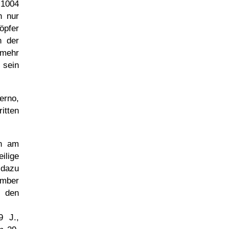
 1004
h nur
öpfer
n der
 mehr
 sein
erno,
itten
n am
ilige
 dazu
ember
r den
9 J.,