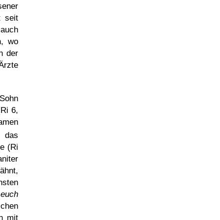
sener
 seit
 auch
n, wo
n der
Ärzte
 Sohn
Ri 6,
namen
l das
e (Ri
niter
ähnt,
nsten
 euch
ichen
n mit