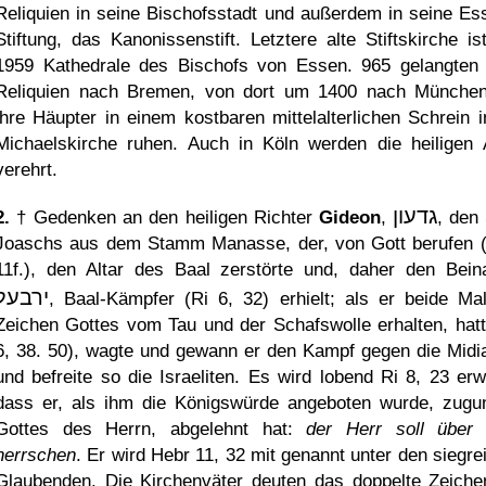
Reliquien in seine Bischofsstadt und außerdem in seine Es
Stiftung, das Kanonissenstift. Letztere alte Stiftskirche ist
1959 Kathedrale des Bischofs von Essen. 965 gelangten
Reliquien nach Bremen, von dort um 1400 nach Münche
ihre Häupter in einem kostbaren mittelalterlichen Schrein i
Michaelskirche ruhen. Auch in Köln werden die heiligen 
verehrt.
גדעון
2.
† Gedenken an den heiligen Richter
Gideon
,
, den
Joaschs aus dem Stamm Manasse, der, von Gott berufen (
11f.), den Altar des Baal zerstörte und, daher den Bei
ירבעל
, Baal-Kämpfer (Ri 6, 32) erhielt; als er beide Ma
Zeichen Gottes vom Tau und der Schafswolle erhalten, hatt
6, 38. 50), wagte und gewann er den Kampf gegen die Midia
und befreite so die Israeliten. Es wird lobend Ri 8, 23 erw
dass er, als ihm die Königswürde angeboten wurde, zugu
Gottes des Herrn, abgelehnt hat:
der Herr soll über
herrschen
. Er wird Hebr 11, 32 mit genannt unter den siegre
Glaubenden. Die Kirchenväter deuten das doppelte Zeiche