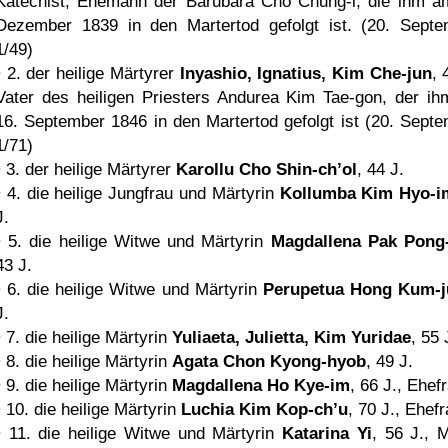
Katechist, Ehemann der Barubara Cho Chung-i, die ihm a
Dezember 1839 in den Martertod gefolgt ist. (20. Septe
1/49)
• 2. der heilige Märtyrer
Inyashio, Ignatius, Kim Che-jun
, 
Vater des heiligen Priesters Andurea Kim Tae-gon, der i
16. September 1846 in den Martertod gefolgt ist (20. Septe
1/71)
• 3. der heilige Märtyrer
Karollu Cho Shin-ch’ol
, 44 J.
• 4. die heilige Jungfrau und Märtyrin
Kollumba Kim Hyo-i
J.
• 5. die heilige Witwe und Märtyrin
Magdallena Pak Pong
43 J.
• 6. die heilige Witwe und Märtyrin
Perupetua Hong Kum-j
J.
• 7. die heilige Märtyrin
Yuliaeta, Julietta, Kim Yuridae
, 55 
• 8. die heilige Märtyrin
Agata Chon Kyong-hyob
, 49 J.
• 9. die heilige Märtyrin
Magdallena Ho Kye-im
, 66 J., Ehef
• 10. die heilige Märtyrin
Luchia Kim Kop-ch’u
, 70 J., Ehef
• 11. die heilige Witwe und Märtyrin
Katarina Yi
, 56 J., M