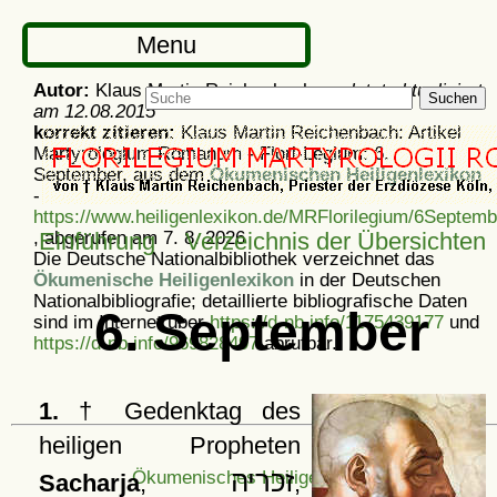
Menu
Autor:
Klaus Martin Reichenbach -
zuletzt aktualisiert
Suchen
am
12.08.2015
korrekt zitieren:
Klaus Martin Reichenbach: Artikel
Martyrologium Romanum - Flori-Legium: 6.
September, aus dem
Ökumenischen Heiligenlexikon
-
https://www.heiligenlexikon.de/MRFlorilegium/6Septemb
, abgerufen am 7. 8. 2026
Einführung
Verzeichnis der Übersichten
Die Deutsche Nationalbibliothek verzeichnet das
Ökumenische Heiligenlexikon
in der Deutschen
Nationalbibliografie; detaillierte bibliografische Daten
6. September
sind im Internet über
https://d-nb.info/1175439177
und
https://d-nb.info/969828497
abrufbar.
1.
† Gedenktag des
heiligen Propheten
זכריה
Ökumenisches Heiligenlexikon
Sacharja
,
,