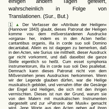
einigen andern Tagen gefeiert,
wahrscheinlich in Folge von
Translationen. (Sur., But.)
1
▲
Der Verfasser der »Attribute der Heiligen«
(Hannover 1843) glaubt, dieses Patronat der Heiligen
komme vou dem mißverstandenen Ausdrucke
»organa« her, indem es in den Acten heiße:
cantantibus organis, illa in corde suo soli Domino
decantabat. Allein es ist dagegen zu bemerken, daß
in den Acten, wie Surius sie mittheilt. dieser Ausdruck
gar nicht vorkommt, und daß daselbst die ganze
Stelle eigentlich so heißt. Cum esset symphonia
instrumentorum, illa in corde suo soli Deo psallebat.
Demnach kann dieses Patronat nicht von dem
Mißverstehen jenes Ausdruckes herkommen. Wenn
wir der Legende glauben dürfen, war die Heilige
musikalisch gebildet, und vernahm öfter die Gesänge
der Engel und Heiligen, die sich mit den ihrigen
vermischten. Dieses ist nun der Grund, warum sie
von den Malern mit musikalischen Instrumenten
dargestellt und zur »Patronin der Musik« gemacht
wird. Jene Worte aus den Acten gehen auf ihren