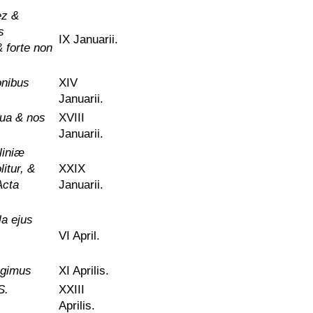
ez &
s
IX Januarii.
& forte non
onibus
XIV
Januarii.
qua & nos
XVIII
Januarii.
liniæ
litur, &
XXIX
Acta
Januarii.
la ejus
VI April.
egimus
XI Aprilis.
S.
XXIII
Aprilis.