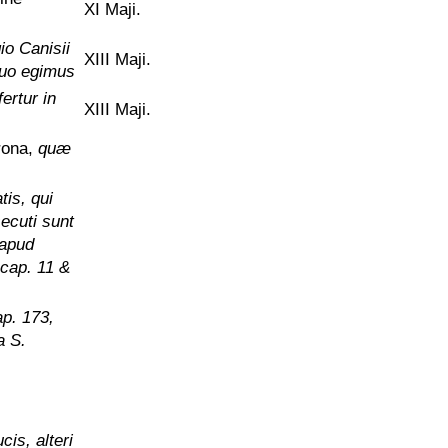
XI Maji.
io Canisii
XIII Maji.
uo egimus
fertur in
XIII Maji.
rona,
quæ
is, qui
secuti sunt
 apud
 cap. 11 &
ap. 173,
a S.
cis, alteri