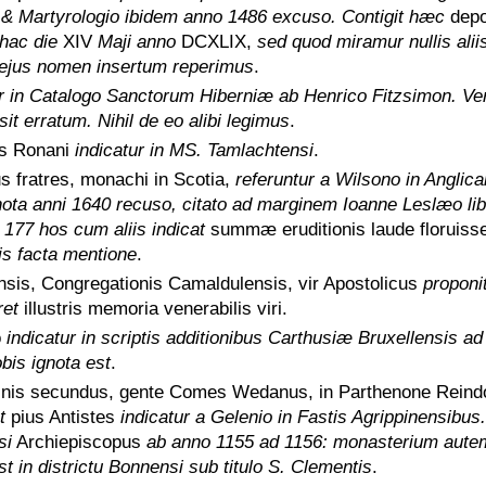
, & Martyrologio ibidem anno 1486 excuso. Contigit hæc
depo
 hac die
XIV
Maji anno
DCXLIX,
sed quod miramur nullis aliis
ejus nomen insertum reperimus
.
ur in Catalogo Sanctorum Hiberniæ ab Henrico Fitzsimon. Ver
sit erratum. Nihil de eo alibi legimus
.
us Ronani
indicatur in MS. Tamlachtensi
.
 fratres, monachi in Scotia,
referuntur a Wilsono in Anglic
nota anni 1640 recuso, citato ad marginem Ioanne Leslæo lib.
 177 hos cum aliis indicat
summæ eruditionis laude floruiss
is facta mentione
.
sis, Congregationis Camaldulensis, vir Apostolicus
proponi
ret
illustris memoria venerabilis viri.
o
indicatur in scriptis additionibus Carthusiæ Bruxellensis ad
is ignota est
.
inis secundus, gente Comes Wedanus, in Parthenone Reind
t
pius Antistes
indicatur a Gelenio in Fastis Agrippinensibus
si
Archiepiscopus
ab anno 1155 ad 1156: monasterium aute
 in districtu Bonnensi sub titulo S. Clementis
.