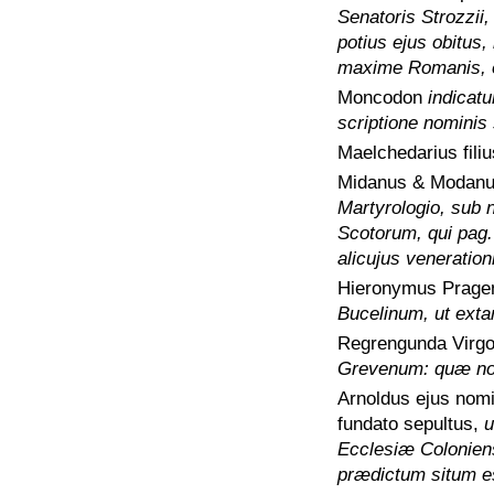
Senatoris Strozzii
potius ejus obitus,
maxime Romanis, 
Moncodon
indicat
scriptione nominis 
Maelchedarius fili
Midanus & Modanus
Martyrologio, sub 
Scotorum, qui pag.
alicujus veneration
Hieronymus Pragen
Bucelinum, ut exta
Regrengunda Virg
Grevenum: quæ nob
Arnoldus ejus nom
fundato sepultus,
u
Ecclesiæ Colonien
prædictum situm est