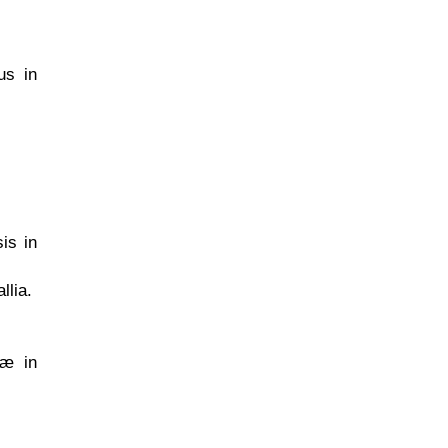
us in
is in
llia.
næ in