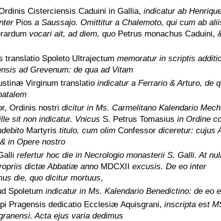
dinis Cisterciensis Caduini in Gallia,
indicatur ab Henriqu
nter
Pios
a Saussajo. Omittitur a Chalemoto, qui cum ab alii
rardum
vocari ait, ad diem, quo
Petrus monachus Caduini,
s translatio Spoleto Ultrajectum
memoratur in scriptis additi
ensis ad Grevenum: de qua ad Vitam
stinæ Virginum translatio
indicatur a Ferrario & Arturo, de 
natalem
r, Ordinis nostri
dicitur in Ms. Carmelitano Kalendario Mech
lle sit non indicatur. Vnicus
S. Petrus Tomasius
in Ordine co
ndebito
Martyris
titulo, cum olim
Confessor
diceretur: cujus 
& in Opere nostro
Galli
refertur hoc die in Necrologio monasterii S. Galli. At nul
propriis dictæ Abbatiæ anno
MDCXII
excusis. De eo inter
s die, quo dicitur mortuus
,
pud Spoletum
indicatur in Ms. Kalendario Benedictino: de eo 
opi Pragensis dedicatio Ecclesiæ Aquisgrani,
inscripta est M
granensi. Acta ejus varia dedimus