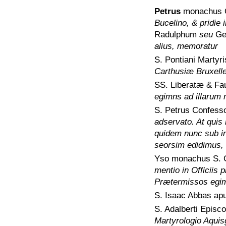
Petrus
monachus Or
Bucelino, & pridie i
Radulphum
seu
Ge
alius, memoratur
S. Pontiani Martyri
Carthusiæ Bruxell
SS. Liberatæ & Fau
egimns ad illarum 
S. Petrus Confesso
adservato. At quis i
quidem nunc sub i
seorsim edidimus, 
Yso monachus S. 
mentio in Officiis 
Prætermissos egimu
S. Isaac Abbas a
S. Adalberti Episc
Martyrologio Aquis