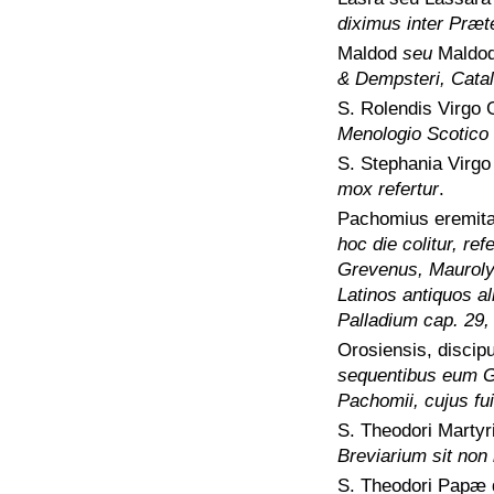
diximus inter Præ
Maldod
seu
Maldo
& Dempsteri, Catalo
S. Rolendis Virgo 
Menologio Scotico
S. Stephania Virg
mox refertur
.
Pachomius eremita
hoc die colitur, re
Grevenus, Mauroly
Latinos antiquos al
Palladium cap. 29, 
Orosiensis, discip
sequentibus eum Gre
Pachomii, cujus fui
S. Theodori Marty
Breviarium sit non 
S. Theodori Papæ 