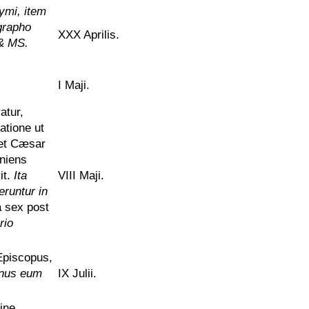
ymi, item
grapho
XXX Aprilis.
 & MS.
I Maji.
atur,
atione ut
bet Cæsar
eniens
it.
Ita
VIII Maji.
runtur in
a sex post
rio
piscopus,
anus eum
IX Julii.
ine