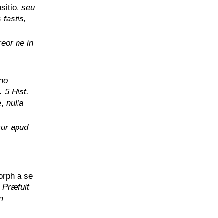
sitio,
seu
 fastis,
eor ne in
ano
 5 Hist.
e,
nulla
tur apud
orph a se
. Præfuit
m