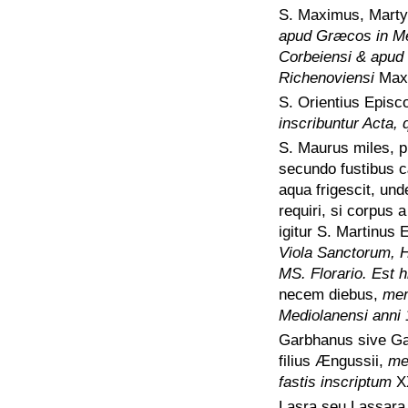
S. Maximus, Martyr
apud Græcos in Men
Corbeiensi & apud
Richenoviensi
Max
S. Orientius Epis
inscribuntur Acta,
S. Maurus miles, p
secundo fustibus cæ
aqua frigescit, un
requiri, si corpus 
igitur S. Martinus
Viola Sanctorum, 
MS. Florario. Est h
necem diebus,
mem
Mediolanensi anni 
Garbhanus sive G
filius Ængussii,
me
fastis inscriptum
X
Lasra seu Lassar