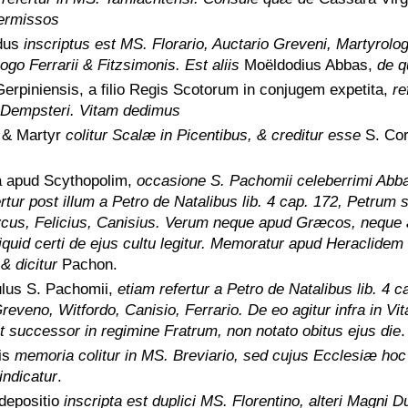
termissos
dus
inscriptus est MS. Florario, Auctario Greveni, Martyrolog
go Ferrarii & Fitzsimonis. Est aliis
Moëldodius Abbas,
de q
Gerpiniensis, a filio Regis Scotorum in conjugem expetita,
re
 Dempsteri. Vitam dedimus
o & Martyr
colitur Scalæ in Picentibus, & creditur esse
S. Co
 apud Scythopolim,
occasione S. Pachomii celeberrimi Abbat
fertur post illum a Petro de Natalibus lib. 4 cap. 172, Petrum 
cus, Felicius, Canisius. Verum neque apud Græcos, neque
iquid certi de ejus cultu legitur. Memoratur apud Heraclidem
& dicitur
Pachon.
ulus S. Pachomii,
etiam refertur a Petro de Natalibus lib. 4 c
veno, Witfordo, Canisio, Ferrario. De eo agitur infra in Vit
t successor in regimine Fratrum, non notato obitus ejus die
.
ris
memoria colitur in MS. Breviario, sed cujus Ecclesiæ hoc
indicatur
.
depositio
inscripta est duplici MS. Florentino, alteri Magni Du