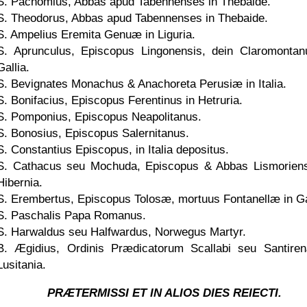
S. Pachomius, Abbas apud Tabennenses in Thebaide.
S. Theodorus, Abbas apud Tabennenses in Thebaide.
S. Ampelius Eremita Genuæ in Liguria.
S. Aprunculus, Episcopus Lingonensis, dein Claromontan
Gallia.
S. Bevignates Monachus & Anachoreta Perusiæ in Italia.
S. Bonifacius, Episcopus Ferentinus in Hetruria.
S. Pomponius, Episcopus Neapolitanus.
S. Bonosius, Episcopus Salernitanus.
S. Constantius Episcopus, in Italia depositus.
S. Cathacus seu Mochuda, Episcopus & Abbas Lismoriens
Hibernia.
S. Erembertus, Episcopus Tolosæ, mortuus Fontanellæ in Ga
S. Paschalis Papa Romanus.
S. Harwaldus seu Halfwardus, Norwegus Martyr.
B. Ægidius, Ordinis Prædicatorum Scallabi seu Santire
Lusitania.
PRÆTERMISSI ET IN ALIOS DIES REIECTI.