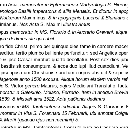
 in Asia,
memoratur in Epternacensi Martyrologio S. Hieron
ologio Basilii Imperatoris & aliis Menæis. Et dicitur in apo
 Notkerum
Maximinus,
& in apographis Lucensi & Blumiano
imianus.
Nos Acta
S. Maximi
illustravimus
copus
memoratur in MS. Florario & in Auctario Greveni, eique
 quæ dedimus die quo obiit
ro fide Christi primo per quinque dies fame in carcere macer
ditur, tertio plumbo bulliente perfunditur; sed Angelica oper
de & ipse Cæsar miratur: quarto decollatur. Post sex dies ju
a bestiis sit consumptum, & ecce duo lupi illud custodiunt. V
 Episcopus cum Christianis sanctum corpus abstulit & sepeliv
Hagenoæ anno 1508 excusa. Aliqua horum eisdem verbis refe
ic
S. Victor
genere
Maurus,
cujus
Mediolani Translatio, fact
oratur a Galesinio, Molano, Ferrario. Item in antiquo Brevia
1539, & Missali anni 1522. Acta paßionis dedimus
arvanus
in MS. Tamlachtensi indicatur. Aliquis
S. Garvanus E
moratur in Vita S. Forannani 15 Februarii, ubi annotat Colg
X
Martii (quando ejus non meminit) &
a
refertur in MS. Tamlachtensi. Consule quæ de
Cassara Virg