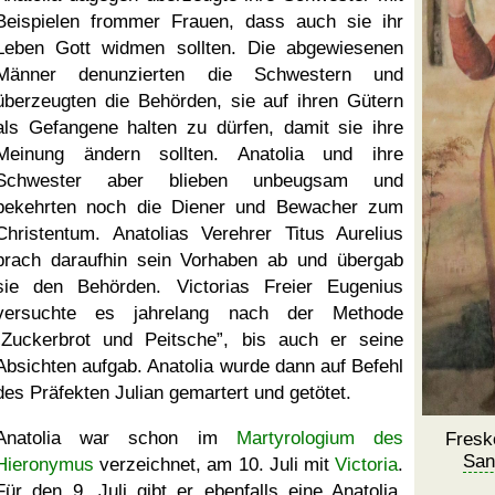
Beispielen frommer Frauen, dass auch sie ihr
Leben Gott widmen sollten. Die abgewiesenen
Männer denunzierten die Schwestern und
überzeugten die Behörden, sie auf ihren Gütern
als Gefangene halten zu dürfen, damit sie ihre
Meinung ändern sollten. Anatolia und ihre
Schwester aber blieben unbeugsam und
bekehrten noch die Diener und Bewacher zum
Christentum. Anatolias Verehrer Titus Aurelius
brach daraufhin sein Vorhaben ab und übergab
sie den Behörden. Victorias Freier Eugenius
versuchte es jahrelang nach der Methode
Zuckerbrot und Peitsche
, bis auch er seine
Absichten aufgab. Anatolia wurde dann auf Befehl
des Präfekten Julian gemartert und getötet.
Anatolia war schon im
Martyrologium des
Fresk
San
Hieronymus
verzeichnet, am 10. Juli mit
Victoria
.
Für den 9. Juli gibt er ebenfalls eine Anatolia,