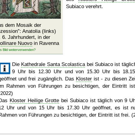
Subiaco verehrt.
aus dem Mosaik der
ozession
: Anatolia (links)
, 6. Jahrhundert, in der
ollinare Nuovo
in Ravenna
Die
Kathedrale Santa Scolastica
bei Subiaco ist täglic
9 Uhr bis 12.30 Uhr und von 15.30 Uhr bis 18.1
geöffnet und frei zugänglich. Das
Kloster
ist - zu diesen Zei
im Rahmen von Führungen zu besichtigen, der Eintritt ist 
(2022)
Das
Kloster Heilige Grotte
bei Subiaco ist täglich von 9 Uh
12 Uhr und von 15 Uhr bis 17.30 Uhr geöffnet, es ist n
Rahmen von Führungen zu besichtigen, der Eintritt ist frei. (