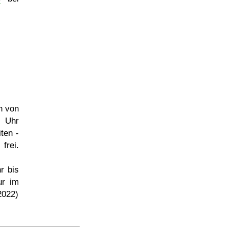
h von
5 Uhr
ten -
frei.
r bis
ur im
2022)