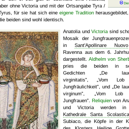
aber ohne Victoria und mit der Ortsangabe Tyra /
Tyrus, für sie hat sich eine
eigene Tradition
herausgebildet,
die beiden sind wohl identisch.
Anatolia und
Victoria
sind sch
Mosaik der Jungfrauenproze
in
Sant'Apollinare Nuovo
Ravenna aus dem 6. Jahrhu
dargestellt.
Aldhelm von Sher
pries die beiden in se
Gedichten
De laud
virginitatis
,
Vom Lob 
Jungfräulichkeit
, und
De lau
virginum
,
Vom Lob 
Jungfrauen
.
Reliquien
von Ana
und Victoria werden in
Kathedrale Santa Scolastic
Subiaco, die Köpfe in der K
des
Klosters Heilige Grott