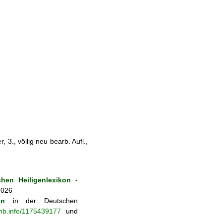
 3., völlig neu bearb. Aufl.,
hen Heiligenlexikon
-
2026
on
in der Deutschen
-nb.info/1175439177
und