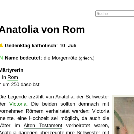
Anatolia von Rom
Gedenktag katholisch: 10. Juli
Name bedeutet:
die Morgenröte
(griech.)
Märtyrerin
* in
Rom
†
um 250
daselbst
Die Legende erzählt von Anatolia, der Schwester
der
Victoria
. Die beiden sollten demnach mit
vornehmen Römern verheiratet werden; Victoria
meinte, eine Hochzeit sei möglich, da auch die
Väter im
Alten Testament
verheiratet waren,
Anatolia dagegen überzeugte ihre Schwester mit