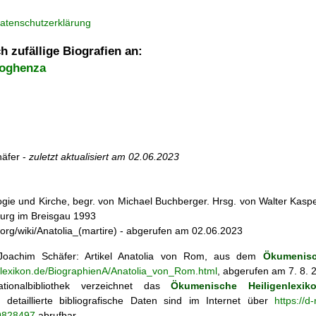
atenschutzerklärung
h zufällige Biografien an:
Voghenza
äfer -
zuletzt aktualisiert am
02.06.2023
ogie und Kirche, begr. von Michael Buchberger. Hrsg. von Walter Kasper,
burg im Breisgau 1993
ia.org/wiki/Anatolia_(martire) - abgerufen am 02.06.2023
oachim Schäfer: Artikel
Anatolia von Rom, aus dem
Ökumenisc
enlexikon.de/BiographienA/Anatolia_von_Rom.html
, abgerufen am 7. 8. 
tionalbibliothek verzeichnet das
Ökumenische Heiligenlexik
ie; detaillierte bibliografische Daten sind im Internet über
https://d
69828497
abrufbar.