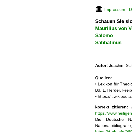
Impressum
-
D
Schauen Sie sic
Maurilius von 
Salomo
Sabbatinus
Autor:
Joachim Sch
Quellen:
• Lexikon für Theol
Bd. 1. Herder, Frei
• https://it.wikiped
korrekt zitieren:
J
https://www.heilig
Die Deutsche Na
Nationalbibliograf
https://d-nb.info/9