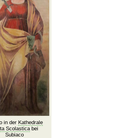
o in der
Kathedrale
ta Scolastica
bei
Subiaco