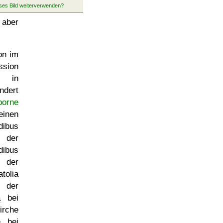
 aber
on im
ssion
in
ndert
borne
inen
ibus
der
dibus
der
tolia
 der
a
bei
irche
e
bei