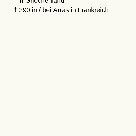
* in Griechenland
†
390
in / bei
Arras
in Frankreich