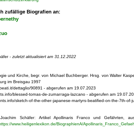
h zufällige Biografien an:
ernethy
zuo
äfer -
zuletzt aktualisiert am
31.12.2022
ogie und Kirche, begr. von Michael Buchberger. Hrsg. von Walter Kasper,
burg im Breisgau 1997
ebeati.it/dettaglio/90891 - abgerufen am 19.07.2023
aints.info/blessed-tomas-de-zumarraga-lazcano - abgerufen am 19.07.2
aints.info/sketch-of-the-other-japanese-martyrs-beatified-on-the-7th
oachim Schäfer: Artikel
Apollinaris Franco und Gefährten, 
https://www.heiligenlexikon.de/BiographienA/Apollinaris_Franco_Gefaeh