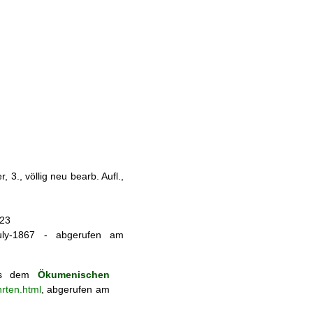
 3., völlig neu bearb. Aufl.,
023
-of-july-1867 - abgerufen am
aus dem
Ökumenischen
rten.html
, abgerufen am