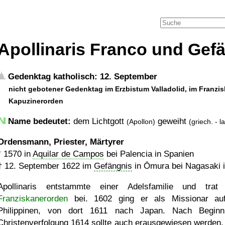
Apollinaris Franco und Gef
Gedenktag katholisch: 12. September
nicht gebotener Gedenktag im Erzbistum Valladolid, im Franzi
Kapuzinerorden
Name bedeutet:
dem Lichtgott
geweiht
(Apollon)
(griech. - la
Ordensmann, Priester, Märtyrer
*
1570
in
Aquilar de Campos
bei Palencia in Spanien
†
12. September 1622
im
Gefängnis
in Ōmura bei Nagasaki 
Apollinaris entstammte einer Adelsfamilie und tra
Franziskanerorden
bei. 1602 ging er als Missionar au
Philippinen, von dort 1611 nach Japan. Nach Begin
Christenverfolgung 1614 sollte auch erausgewiesen werden, 