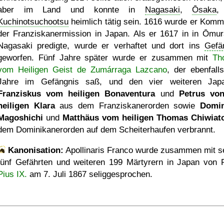
aber im Land und konnte in
Nagasaki
,
Ōsaka
,
Kuchinotsuchootsu
heimlich tätig sein. 1616 wurde er Komm
der Franziskanermission in Japan. Als er 1617 in in Ōmur
Nagasaki predigte, wurde er verhaftet und dort ins
Gefä
geworfen. Fünf Jahre später wurde er zusammen mit
Th
vom Heiligen Geist de Zumárraga Lazcano
, der ebenfalls
Jahre im Gefängnis saß, und den vier weiteren Jap
Franziskus vom heiligen Bonaventura
und
Petrus vo
heiligen Klara
aus dem Franziskanerorden sowie
Domin
Magoshichi
und
Matthäus vom heiligen Thomas Chiwiat
dem Dominikanerorden auf dem Scheiterhaufen verbrannt.
Kanonisation:
Apollinaris Franco wurde zusammen mit s
fünf Gefährten und weiteren 199 Märtyrern in Japan von 
Pius IX.
am
7. Juli 1867
seliggesprochen.