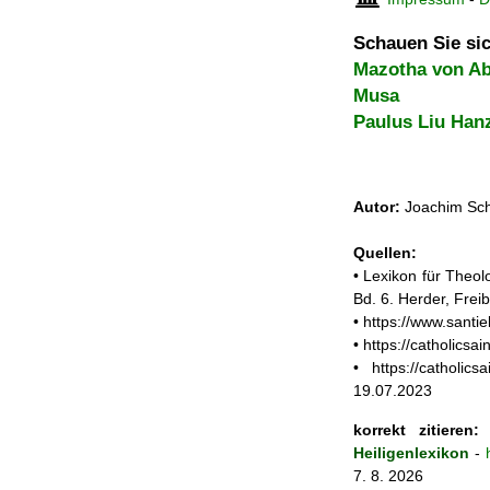
Schauen Sie sic
Mazotha von Ab
Musa
Paulus Liu Han
Autor:
Joachim Sch
Quellen:
• Lexikon für Theol
Bd. 6. Herder, Frei
• https://www.santi
• https://catholics
• https://catholics
19.07.2023
korrekt zitieren:
J
Heiligenlexikon
-
7. 8. 2026