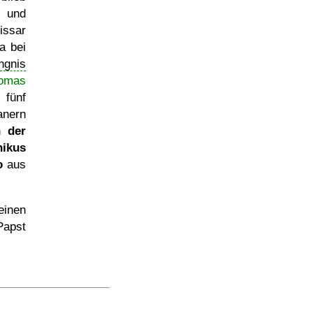
 und
issar
a bei
ngnis
omas
 fünf
anern
n der
ikus
o
aus
einen
Papst