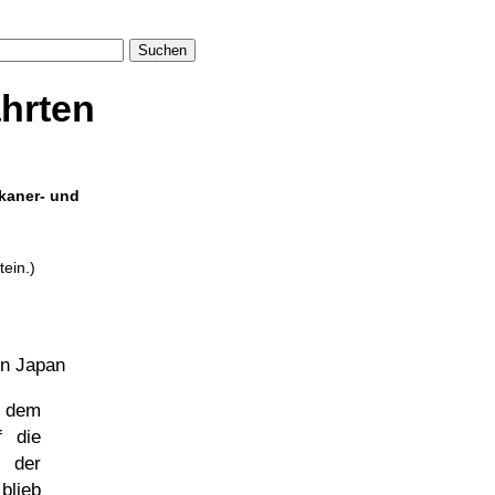
Suchen
ährten
skaner- und
tein.)
in Japan
t dem
f die
n der
blieb