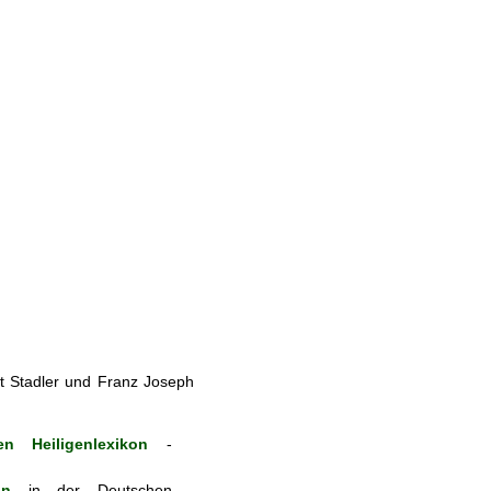
t Stadler und Franz Joseph
n Heiligenlexikon
-
on
in der Deutschen