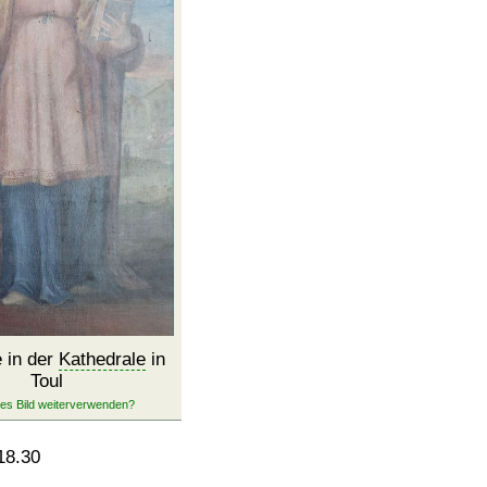
 in der
Kathedrale
in
Toul
18.30