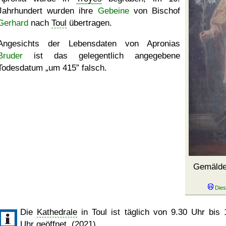
Jahrhundert wurden ihre
Gebeine
von Bischof
Gerhard
nach
Toul
übertragen.
Angesichts der Lebensdaten von Apronias
Bruder
ist das gelegentlich angegebene
Todesdatum
um 415
falsch.
Gemälde
Die
Kathedrale
in Toul ist täglich von 9.30 Uhr bis 
Uhr geöffnet. (2021)