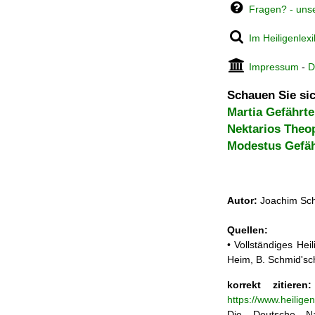
Fragen? - uns
Im Heiligenlex
Impressum
-
D
Schauen Sie sic
Martia Gefährt
Nektarios Theo
Modestus Gefä
Autor:
Joachim Sch
Quellen:
• Vollständiges He
Heim, B. Schmid'sc
korrekt zitieren:
https://www.heilige
Die Deutsche Na