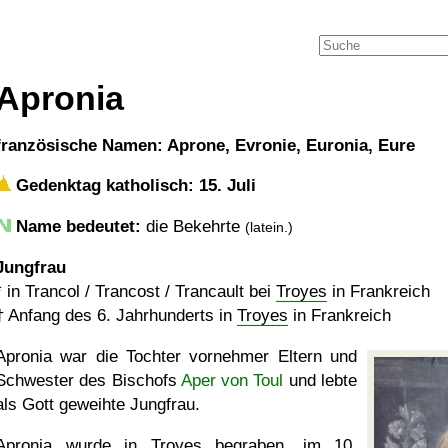
Apronia
französische Namen: Aprone, Evronie, Euronia, Eure
Gedenktag katholisch: 15. Juli
Name bedeutet:
die Bekehrte
(latein.)
Jungfrau
* in Trancol / Trancost / Trancault bei
Troyes
in Frankreich
†
Anfang des 6. Jahrhunderts in
Troyes
in Frankreich
Apronia war die Tochter vornehmer Eltern und
Schwester des Bischofs
Aper von Toul
und lebte
als Gott geweihte Jungfrau.
Apronia wurde in
Troyes
begraben, im 10.