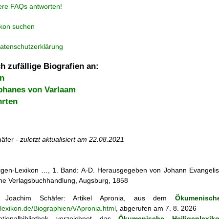
ere FAQs antworten!
ikon suchen
atenschutzerklärung
h zufällige Biografien an:
en
phanes von Varlaam
hrten
äfer -
zuletzt aktualisiert am
22.08.2021
iligen-Lexikon …, 1. Band: A-D. Herausgegeben von Johann Evangelis
he Verlagsbuchhandlung, Augsburg, 1858
Joachim Schäfer: Artikel
Apronia, aus dem
Ökumenische
nlexikon.de/BiographienA/Apronia.html
, abgerufen am 7. 8. 2026
tionalbibliothek verzeichnet das
Ökumenische Heiligenlexik