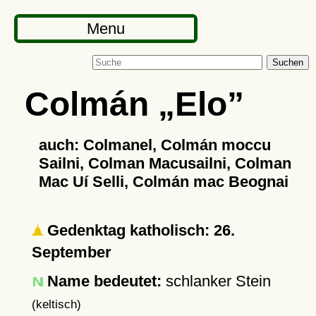
Menu
Suchen
Colmán
Elo
auch: Colmanel, Colmán moccu
Sailni, Colman Macusailni, Colman
Mac Uí Selli, Colmán mac Beognai
Gedenktag katholisch: 26.
September
Name bedeutet:
schlanker Stein
(keltisch)