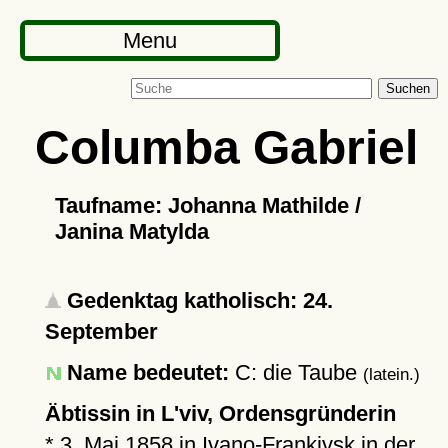
Menu
Suchen
Columba Gabriel
Taufname: Johanna Mathilde /
Janina Matylda
Gedenktag katholisch: 24.
September
Name bedeutet:
C: die Taube
(latein.)
Äbtissin in L'viv, Ordensgründerin
*
3. Mai 1858
in
Ivano-Frankivsk
in der