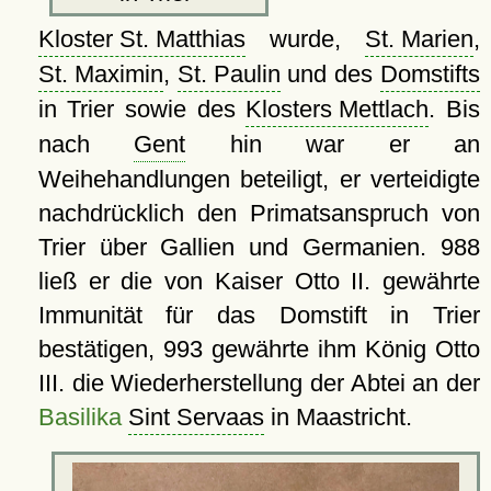
Kloster St. Matthias
wurde,
St. Marien
,
St. Maximin
,
St. Paulin
und des
Domstifts
in Trier sowie des
Klosters Mettlach
. Bis
nach
Gent
hin war er an
Weihehandlungen beteiligt, er verteidigte
nachdrücklich den Primatsanspruch von
Trier über Gallien und Germanien. 988
ließ er die von Kaiser Otto II. gewährte
Immunität für das Domstift in Trier
bestätigen, 993 gewährte ihm König Otto
III. die Wiederherstellung der Abtei an der
Basilika
Sint Servaas
in Maastricht.