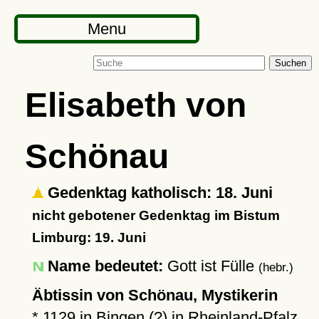
Menu
Suchen
Elisabeth von
Schönau
Gedenktag katholisch: 18. Juni
nicht gebotener Gedenktag im Bistum
Limburg: 19. Juni
Name bedeutet:
Gott ist Fülle
(hebr.)
Äbtissin von Schönau, Mystikerin
*
1129
in
Bingen
(?) in Rheinland-Pfalz