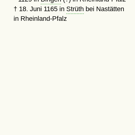
†
18. Juni 1165
in
Strüth
bei Nastätten
in Rheinland-Pfalz