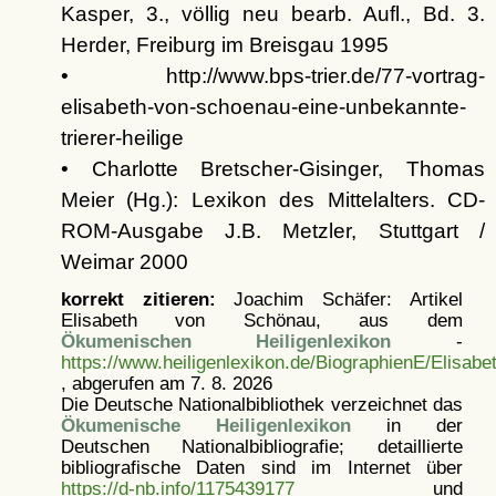
Kasper, 3., völlig neu bearb. Aufl., Bd. 3.
Herder, Freiburg im Breisgau 1995
• http://www.bps-trier.de/77-vortrag-
elisabeth-von-schoenau-eine-unbekannte-
trierer-heilige
• Charlotte Bretscher-Gisinger, Thomas
Meier (Hg.): Lexikon des Mittelalters. CD-
ROM-Ausgabe J.B. Metzler, Stuttgart /
Weimar 2000
korrekt zitieren:
Joachim Schäfer: Artikel
Elisabeth von Schönau, aus dem
Ökumenischen Heiligenlexikon
-
https://www.heiligenlexikon.de/BiographienE/Elisa
, abgerufen am 7. 8. 2026
Die Deutsche Nationalbibliothek verzeichnet das
Ökumenische Heiligenlexikon
in der
Deutschen Nationalbibliografie; detaillierte
bibliografische Daten sind im Internet über
https://d-nb.info/1175439177
und