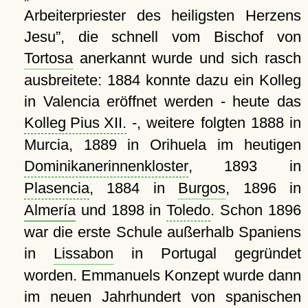
Arbeiterpriester des heiligsten Herzens
Jesu
, die schnell vom Bischof von
Tortosa
anerkannt wurde und sich rasch
ausbreitete: 1884 konnte dazu ein Kolleg
in Valencia eröffnet werden - heute das
Kolleg Pius XII.
-, weitere folgten 1888 in
Murcia, 1889 in Orihuela im heutigen
Dominikanerinnenkloster
, 1893 in
Plasencia
, 1884 in
Burgos
, 1896 in
Almería
und 1898 in
Toledo
. Schon 1896
war die erste Schule außerhalb Spaniens
in
Lissabon
in Portugal gegründet
worden. Emmanuels Konzept wurde dann
im neuen Jahrhundert von spanischen