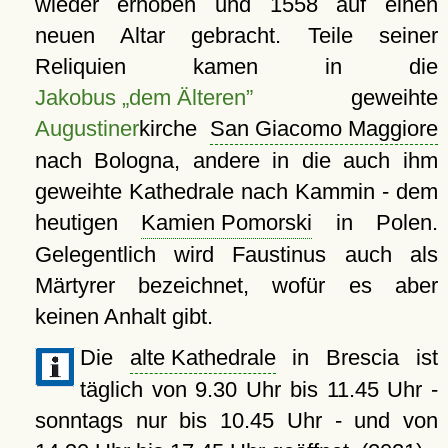
wieder erhoben und 1558 auf einen
neuen Altar gebracht. Teile seiner
Reliquien kamen in die
Jakobus „dem Älteren”
geweihte
Augustiner
kirche
San Giacomo Maggiore
nach Bologna, andere in die auch ihm
geweihte Kathedrale nach Kammin - dem
heutigen
Kamien Pomorski
in Polen.
Gelegentlich wird Faustinus auch als
Märtyrer bezeichnet, wofür es aber
keinen Anhalt gibt.
Die
alte Kathedrale
in Brescia ist
täglich von 9.30 Uhr bis 11.45 Uhr -
sonntags nur bis 10.45 Uhr - und von