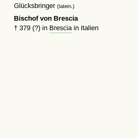
Glücksbringer
(latein.)
Bischof von Brescia
†
379 (?)
in
Brescia
in Italien