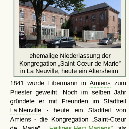
ehemalige
Niederlassung
der
Kongregation
Saint-Cœur de Marie
in La Neuville, heute ein Altersheim
1841 wurde Libermann in
Amiens
zum
Priester geweiht. Noch im selben Jahr
gründete er mit Freunden im Stadtteil
La Neuville
- heute ein Stadtteil von
Amiens - die Kongregation
Saint-Cœur
de Marie
,
Heiliges Herz Mariens
als