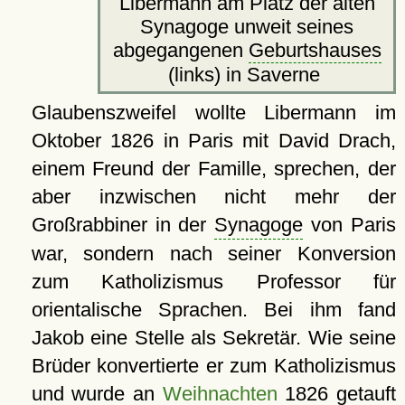
Libermann am Platz der alten
Synagoge unweit seines
abgegangenen
Geburtshauses
(links) in Saverne
Glaubenszweifel wollte Libermann im
Oktober 1826 in Paris mit David Drach,
einem Freund der Famille, sprechen, der
aber inzwischen nicht mehr der
Großrabbiner in der
Synagoge
von Paris
war, sondern nach seiner Konversion
zum Katholizismus Professor für
orientalische Sprachen. Bei ihm fand
Jakob eine Stelle als Sekretär. Wie seine
Brüder konvertierte er zum Katholizismus
und wurde an
Weihnachten
1826 getauft