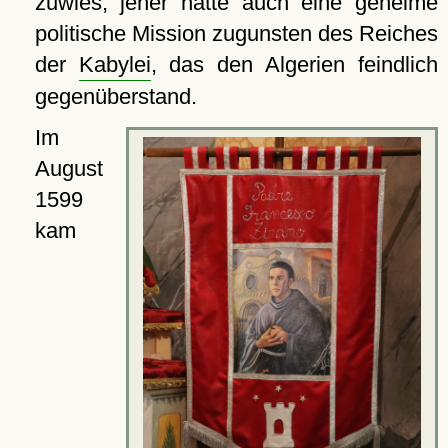
zuwies; jener hatte auch eine geheime
politische Mission zugunsten des Reiches
der
Kabylei
, das den Algerien feindlich
gegenüberstand.
Im
August
1599
kam