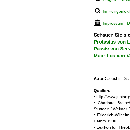
Im Heiligenlex
Impressum
-
D
Schauen Sie sic
Protasius von 
Passiv von See
Maurilius von 
Autor:
Joachim Sch
Quellen:
• http://www.junio
• Charlotte Brets
Stuttgart / Weimar 
• Friedrich-Wilhelm
Hamm 1990
• Lexikon für Theol