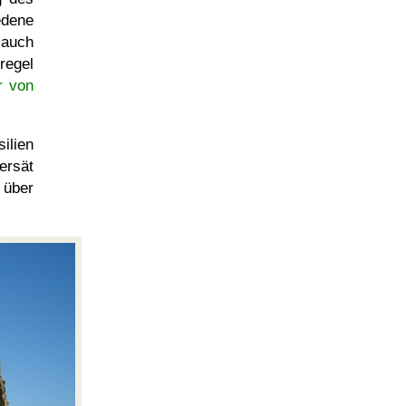
edene
 auch
regel
r von
ilien
ersät
 über