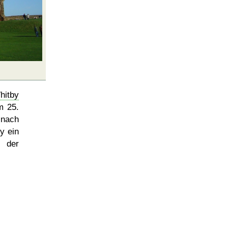
hitby
m 25.
 nach
y ein
e der