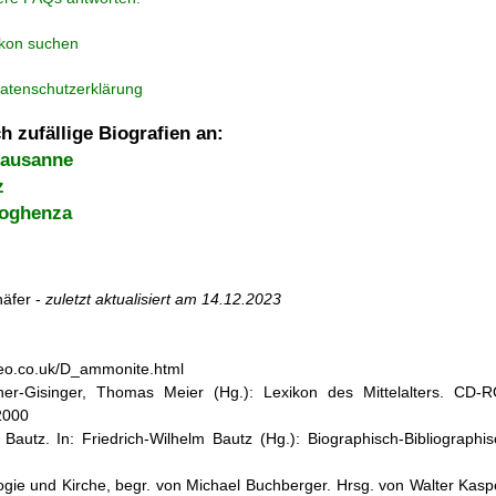
ikon suchen
atenschutzerklärung
h zufällige Biografien an:
Lausanne
z
Voghenza
äfer -
zuletzt aktualisiert am
14.12.2023
rgeo.co.uk/D_ammonite.html
cher-Gisinger, Thomas Meier (Hg.): Lexikon des Mittelalters. CD-
2000
 Bautz. In: Friedrich-Wilhelm Bautz (Hg.): Biographisch-Bibliographis
ogie und Kirche, begr. von Michael Buchberger. Hrsg. von Walter Kasper,