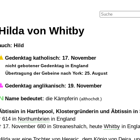
Hilda von Whitby
auch: Hild
Gedenktag katholisch: 17. November
nicht gebotener Gedenktag in England
Übertragung der Gebeine nach York: 25. August
Gedenktag anglikanisch: 19. November
Name bedeutet:
die Kämpferin
(althochdt.)
Äbtissin in Hartlepool, Klostergründerin und Äbtissin in
*
614
in
Northumbrien
in England
†
17. November 680
in Streaneshalch, heute
Whitby
in Engl
Hilda war eine Tochter von Hereric, dem König von
Deira
, u