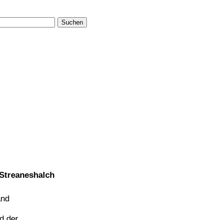
Suchen
 Streaneshalch
and
nd der