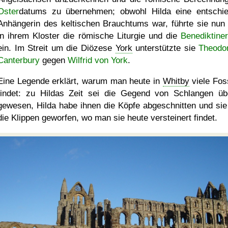
Oster
datums zu übernehmen; obwohl Hilda eine entschi
Anhängerin des keltischen Brauchtums war, führte sie nun
in ihrem Kloster die römische Liturgie und die
Benediktiner
ein. Im Streit um die Diözese
York
unterstützte sie
Theodo
Canterbury
gegen
Wilfrid von York
.
Eine Legende erklärt, warum man heute in
Whitby
viele Foss
findet: zu Hildas Zeit sei die Gegend von Schlangen üb
gewesen, Hilda habe ihnen die Köpfe abgeschnitten und sie
die Klippen geworfen, wo man sie heute versteinert findet.