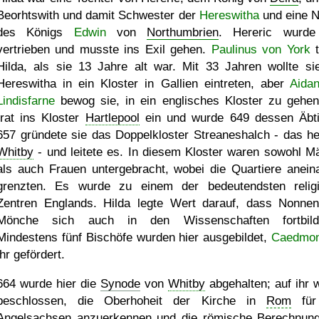
Beorhtswith und damit Schwester der
Hereswitha
und eine N
des Königs
Edwin
von
Northumbrien
. Hereric wurde
vertrieben und musste ins Exil gehen.
Paulinus von York
t
Hilda, als sie 13 Jahre alt war. Mit 33 Jahren wollte si
Hereswitha in ein Kloster in Gallien eintreten, aber
Aida
Lindisfarne
bewog sie, in ein englisches Kloster zu gehen
trat ins Kloster
Hartlepool
ein und wurde 649 dessen Äbti
657 gründete sie das Doppelkloster Streaneshalch - das he
Whitby
- und leitete es. In diesem Kloster waren sowohl M
als auch Frauen untergebracht, wobei die Quartiere anein
grenzten. Es wurde zu einem der bedeutendsten relig
Zentren Englands. Hilda legte Wert darauf, dass Nonne
Mönche sich auch in den Wissenschaften fortbilde
Mindestens fünf Bischöfe wurden hier ausgebildet,
Caedmo
ihr gefördert.
664 wurde hier die
Synode
von
Whitby
abgehalten; auf ihr 
beschlossen, die Oberhoheit der Kirche in
Rom
für 
Angelsachsen anzuerkennen und die römische Berechnun