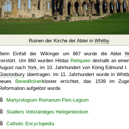
Ruinen der Kirche der Abtei in
Whitby
Beim Einfall der Wikinger um 867 wurde die Abtei
W
zerstört. Um 860 wurden Hildas
Reliquien
deshalb an eine
August nach
York
, im 10. Jahrhundert von König Edmund I.
Glastonbury
übertragen. Im 11. Jahrhundert wurde in Whitb
neues
Benediktiner
kloster errichtet, das 1539 im Zug
Reformation aufgelöst wurde.
Martyrologium Romanum Flori-Legium
Stadlers Vollständiges Heiligenlexikon
Catholic Encyclopedia