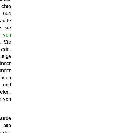
ichte
 604
aufte
e wie
n von
. Sie
ssin.
utige
änner
ander
iösen
n und
ten.
n
von
wurde
alle
g des