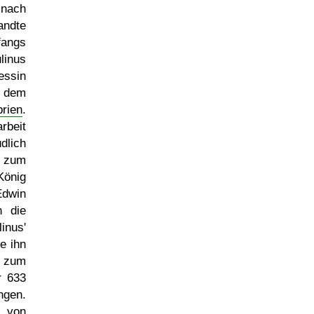
nach
ndte
angs
linus
essin
 dem
rien
.
rbeit
lich
r zum
König
Edwin
n die
nus'
e ihn
 zum
r 633
ngen.
 von