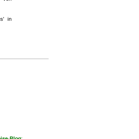
s' in
ise-Blog
: