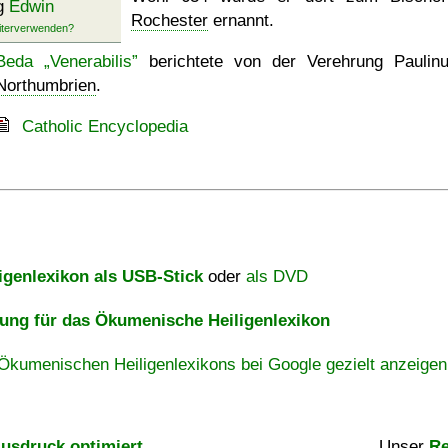
ig
Edwin
Rochester
ernannt.
Beda „Venerabilis”
berichtete von der Verehrung Paulinu
Northumbrien
.
Catholic Encyclopedia
igenlexikon als USB-Stick
oder
als DVD
ng für das Ökumenische Heiligenlexikon
Ökumenischen Heiligenlexikons bei Google gezielt anzeigen
usdruck optimiert
Unser
Re