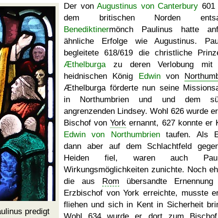
Der von
Augustinus von Canterbury
601 
dem britischen Norden entsa
Benediktiner
mönch Paulinus hatte anf
ähnliche Erfolge wie Augustinus. Pau
begleitete 618/619 die christliche Prinz
Æthelburga
zu deren Verlobung mit
heidnischen König
Edwin
von
Northumb
Æthelburga förderte nun seine Missionsa
in Northumbrien und und dem süd
angrenzenden Lindsey. Wohl 626 wurde e
Bischof von
York
ernannt, 627 konnte er 
Edwin von Northumbrien
taufen. Als 
dann aber auf dem Schlachtfeld gege
Heiden fiel, waren auch Pauli
Wirkungsmöglichkeiten zunichte. Noch eh
die aus
Rom
übersandte Ernennung
Erzbischof von York erreichte, musste e
fliehen und sich in Kent in Sicherheit bri
ulinus predigt
Wohl 634 wurde er dort zum Bischof