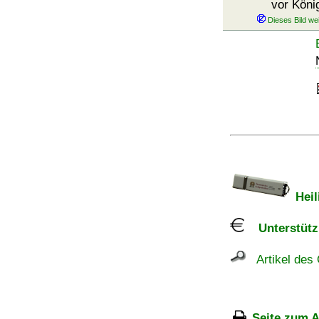
vor Kön
Heil
Unterstützu
Artikel des 
Seite zum A